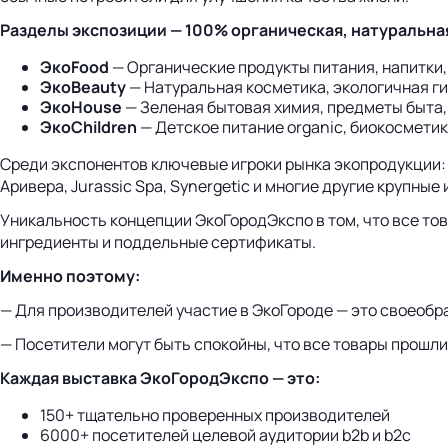
Разделы экспозиции — 100% органическая, натуральна
ЭкоFood
— Органические продукты питания, напитки,
ЭкоBeauty
— Натуральная косметика, экологичная ги
ЭкоHouse
— Зеленая бытовая химия, предметы быта, 
ЭкоChildren
— Детское питание organic, биокосметик
Среди экспонентов ключевые игроки рынка экопродукции: Vim
Аривера, Jurassic Spa, Synergetic и многие другие крупны
Уникальность концепции ЭкоГородЭкспо в том, что все то
ингредиенты и поддельные сертификаты.
Именно поэтому:
— Для производителей участие в ЭкоГороде — это своеобр
— Посетители могут быть спокойны, что все товары прошли 
Каждая выставка ЭкоГородЭкспо — это:
150+ тщательно проверенных производителей
6000+ посетителей целевой аудитории b2b и b2c