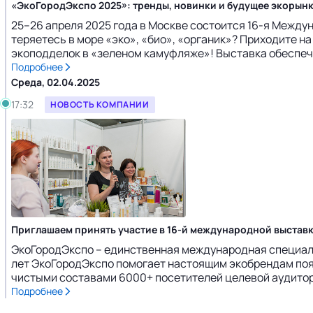
«ЭкоГородЭкспо 2025»: тренды, новинки и будущее экорын
25–26 апреля 2025 года в Москве состоится 16-я Между
теряетесь в море «эко», «био», «органик»? Приходите 
экоподделок в «зеленом камуфляже»! Выставка обеспечит
Подробнее
Среда, 02.04.2025
17:32
НОВОСТЬ КОМПАНИИ
Приглашаем принять участие в 16-й международной выстав
ЭкоГородЭкспо – единственная международная специали
лет ЭкоГородЭкспо помогает настоящим экобрендам появ
чистыми составами 6000+ посетителей целевой аудитори
Подробнее