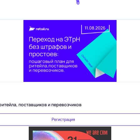
Переход на ЭТрН без штрафов и простоев: пошаговый план для ритейла, поставщиков и перевозчиков
Регистрация