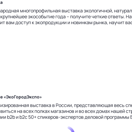
ка
народная многопрофильная выставка экологичной, натурал
на крупнейшее экособытие года – получите четкие ответы.
 вам доступ к экопродукции и новинкам рынка, научит вас 
ке «ЭкоГородЭкспо»
зированная выставка в России, представляющая весь спек
иться на всех полках магазинов и во всех домах нашей ст
и b2b и b2c 50+ спикеров-экспертов деловой программы Б