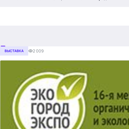
.
2 009
ВЫСТАВКА
Тема месяца: Автоматизация на 1С
Войти
картина дня
темы
новости
материалы
видео
события