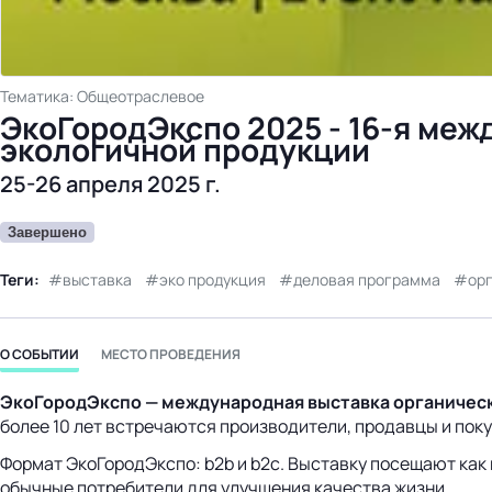
Тематика: Общеотраслевое
ЭкоГородЭкспо 2025 - 16-я меж
экологичной продукции
25-26 апреля 2025 г.
Завершено
Теги:
выставка
эко продукция
деловая программа
ор
О СОБЫТИИ
МЕСТО ПРОВЕДЕНИЯ
ЭкоГородЭкспо — международная выставка органическ
более 10 лет встречаются производители, продавцы и пок
Формат ЭкоГородЭкспо: b2b и b2c. Выставку посещают как
обычные потребители для улучшения качества жизни.