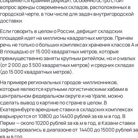
сохраняется крайний дефицит, особенно остро стоит
вопрос аренды современных складов, расположенных в
городской черте, в том числе для задач внутригородской
доставки.
Если говорить в целом о России, дефицит складских
площадей идет на миллионы квадратных метров. Причем
речь не только о больших комплексах хранения классов А и
В площадью от 15 000 квадратных метров, которые
преимущественно заняты крупным ритейлом, но и о малых
(от 2 000 до 3 500 квадратных метров) и средних складах
(до 15 000 квадратных метров).
На примере региональных городов-миллионников,
которые являются крупными логистическими хабами в
центральном федеральном округе и на Урале, можно
сделать вывод о картине по стране в целом. В
Екатеринбурге арендные ставки в складских комплексах
варьируются от 10800 до 14400 рублей за кв.м в год. В
Перми — около 10200 рублей за кв.м в год, в Казани ставки
зафиксировались в диапазоне от 14400 до 15000 рублей за
кв.м в год.