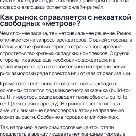
Как и в последние годы, основным драйвером спроса на
складские площади остается онлайн-ритейл.
Как рынок справляется с нехваткой
свободных «метров»?
Чем сложнее задача, тем нетривиальнее решение. Рынок
откликается на запросы арендаторов. С одной стороны, в
большинстве крупных городов страны анонсировано
строительство крупных складских комплексов. С другой
стороны, их ввода еще необходимо дождаться, и в
условиях роста цен на строительные материалы велик
риск заморозки ряда проектов или отказа от реализации.
Кроме того, тенденция такова, что новые склады в
основном строятся под конкретного заказчика (build-to-
suit), инвесторы редко возводят такие объекты build-to-
rent (для сдачи в аренду). Но рынок перспективен, а
значит и внимание девелоперов к этому направлению
может вырасти. Особенно в городах-миллионниках.
Так, например, в регионах торговые центры стали
предлагать в аренду и сдавать неликвидные торговые