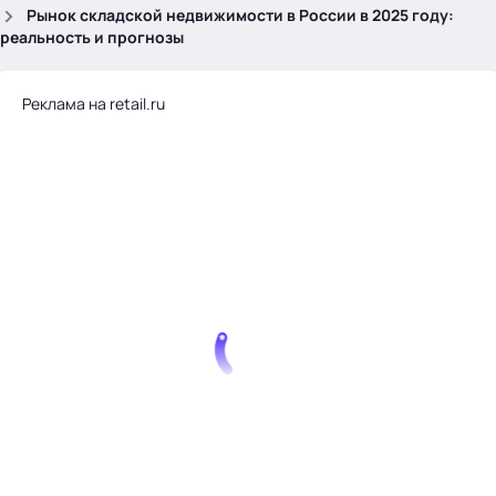
.
Рынок складской недвижимости в России в 2025 году:
реальность и прогнозы
Реклама на retail.ru
Тема месяца: Автоматизация на 1С
Войти
картина дня
темы
новости
материалы
видео
события