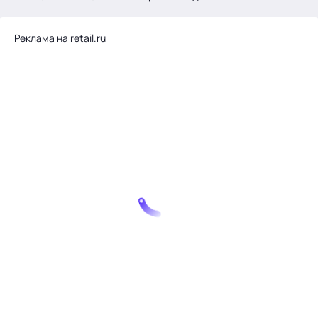
.
Реклама на retail.ru
Тема месяца: Автоматизация на 1С
Войти
картина дня
темы
новости
материалы
видео
события