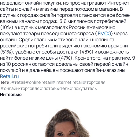
не делают онлайн покупки, но просматривают Интернет
сайты и онлайн магазины перед походом в магазин. В
крупных городах онлайн торговля становится все более
важным каналом продаж: 3,6 миллионов потребителей
(10%) в крупных мегаполисах России ежемесячно
покупают товары повседневного спроса (
FMCG
) через
онлайн. Среди главных мотивов онлайн шоппинга
российские потребители выделяют экономию времени
(51%), удобные способы доставки (48%) и возможность
найти более низкие цены (47%). Кроме того, на практике, 9
из 10 россиян остаются довольны своей первой онлайн
покупкой и в дальнейшем посещают онлайн-магазины.
Retail.ru
Теги:
#retail
#online retail
#internet retail
#торговля
#онлайн-торговля
#потребитель
#покупатель
Интервью