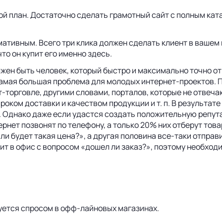
ой план. Достаточно сделать грамотный сайт с полным кат
ативным. Всего три клика должен сделать клиент в вашем 
то он купит его именно здесь.
лжен быть человек, который быстро и максимально точно от
мая большая проблема для молодых интернет-проектов. Пр
-торговле, другими словами, порталов, которые не отвеч
 сроком доставки и качеством продукции и т. п. В результа
 Однако даже если удастся создать положительную репутац
ернет позвонят по телефону, а только 20% них отберут тов
и будет такая цена?», а другая половина все-таки отправит
ит в офис с вопросом «дошел ли заказ?», поэтому необход
уется спросом в офф-лайновых магазинах.