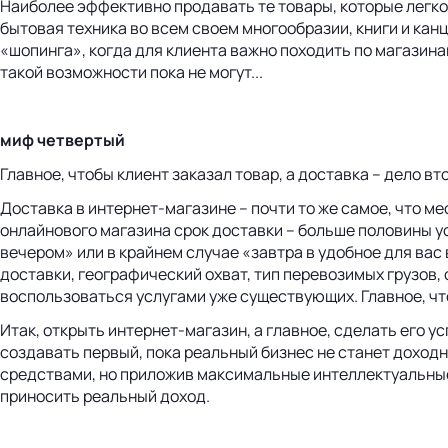
Наиболее эффективно продавать те товары, которые легко
бытовая техника во всем своем многообразии, книги и канц
«шопинга», когда для клиента важно походить по магазин
такой возможности пока не могут...
миф четвертый
Главное, чтобы клиент заказал товар, а доставка – дело в
Доставка в интернет-магазине – почти то же самое, что м
онлайнового магазина срок доставки – больше половины у
вечером» или в крайнем случае «завтра в удобное для ва
доставки, географический охват, тип перевозимых грузов,
воспользоваться услугами уже существующих. Главное, что
Итак, открыть интернет-магазин, а главное, сделать его 
создавать первый, пока реальный бизнес не станет доход
средствами, но приложив максимальные интеллектуальные у
приносить реальный доход.