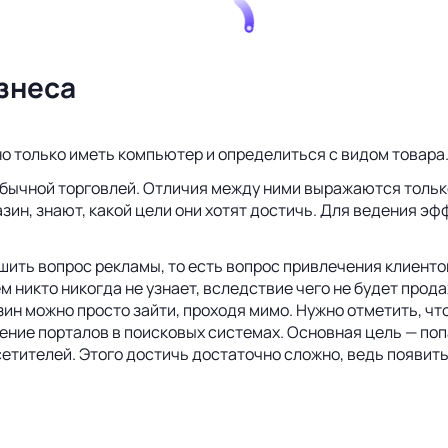
знеса
но только иметь компьютер и определиться с видом товара
 обычной торговлей. Отличия между ними выражаются тольк
азин, знают, какой цели они хотят достичь. Для ведения э
ить вопрос рекламы, то есть вопрос привлечения клиентов
м никто никогда не узнает, вследствие чего не будет прода
зин можно просто зайти, проходя мимо. Нужно отметить, ч
ение порталов в поисковых системах. Основная цель — по
осетителей. Этого достичь достаточно сложно, ведь появи