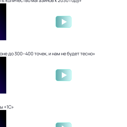
ть количество магазинов к 2030 году»
не до 300–400 точек, и нам не будет тесно»
ы «1С»