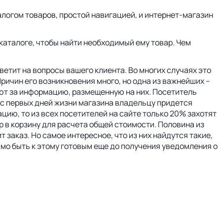
алогом товаров, простой навигацией, и интернет-магазин
каталоге, чтобы найти необходимый ему товар. Чем
ветит на вопросы вашего клиента. Во многих случаях это
ичин его возникновения много, но одна из важнейших –
ают за информацию, размещенную на них. Посетитель
те с первых дней жизни магазина владельцу придется
ию, то из всех посетителей на сайте только 20% захотят
ар в корзину для расчета общей стоимости. Половина из
 заказ. Но самое интересное, что из них найдутся такие,
имо быть к этому готовым еще до получения уведомления о