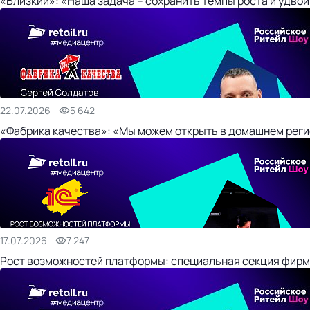
«Близкий»: «Наша задача – сохранить темпы роста и удвои
22.07.2026
5 642
«Фабрика качества»: «Мы можем открыть в домашнем регио
17.07.2026
7 247
Рост возможностей платформы: специальная секция фирм