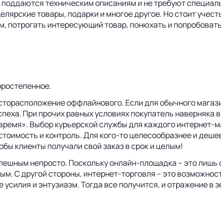
 поддаются техническим описаниям и не требуют специаль
елярские товары, подарки и многое другое. Но стоит учест
ам, потрогать интересующий товар, понюхать и попробоват
торостепенное.
есторасположение оффлайнового. Если для обычного магази
спеха. При прочих равных условиях покупатель наверняка 
с время». Выбор курьерской службы для каждого интернет
 стоимость и контроль. Для кого-то целесообразнее и деше
бы клиенты получали свой заказ в срок и целым!
успешным непросто. Поскольку онлайн-площадка – это лишь 
ным. С другой стороны, интернет-торговля – это возможн
силия и энтузиазм. Тогда все получится, и отражение в зе