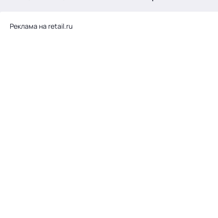
.
Реклама на retail.ru
Тема месяца: Автоматизация на 1С
Войти
картина дня
темы
новости
материалы
видео
события