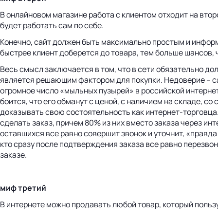
В онлайновом магазине работа с клиентом отходит на втор
будет работать сам по себе.
Конечно, сайт должен быть максимально простым и информ
быстрее клиент доберется до товара, тем больше шансов, ч
Весь смысл заключается в том, что в сети обязательно до
является решающим фактором для покупки. Недоверие – са
огромное число «мыльных пузырей» в российской интернет
боится, что его обманут с ценой, с наличием на складе, со
доказывать свою состоятельность как интернет-торговца.
сделать заказ, причем 80% из них вместо заказа через инт
оставшихся все равно совершит звонок и уточнит, «правда л
кто сразу после подтверждения заказа все равно перезвон
заказе.
миф третий
В интернете можно продавать любой товар, который польз