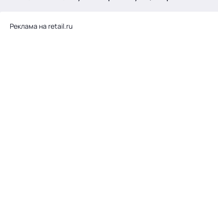
.
Реклама на retail.ru
Тема месяца: Автоматизация на 1С
Войти
картина дня
темы
новости
материалы
видео
события