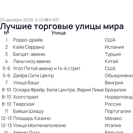
23 декабря 2008, 0:00
9 831
Лучшие торговые улицы мира
№
Улица
1
Родео-драйв
США
2
Кайе Серрано
Испания
3
Багдат-авеню
Турция
4
Ланьчжоу авеню
Китай
5-6
Угол Пятой авеню и 14-й стрит
США
5-6
Дейра Сити Центр
Объединенн
7
Улица Ваци
Венгрия
8-10
Оскара Фрейр, Бела Цинтра, Фария Лима
Бразилия
8-10
Хоогстраат
Нидерллан
8-10
Тверская
Россия
11
Байши Шиаду
Португалия
12-13
Площадь Казино
Монако
12-13
Улица Монтенаполеоне
Италия
14
Авеню Луиз
Бельгия