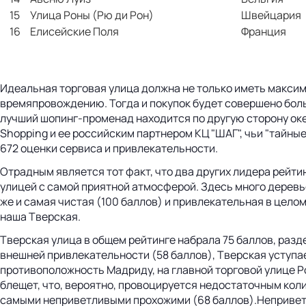
15
Улица Роны (Рю ди Рон)
Швейцария
16
Елисейские Поля
Франция
Идеальная торговая улица должна не только иметь максим
времяпровождению. Тогда и покупок будет совершено больш
лучший шопинг-променад находится по другую сторону оке
Shopping и ее российским партнером КЦ "ШАГ", чьи "тайн
672 оценки сервиса и привлекательности.
Отрадным является тот факт, что два других лидера рейт
улицей с самой приятной атмосферой. Здесь много деревь
же и самая чистая (100 баллов) и привлекательная в целом
наша Тверская.
Тверская улица в общем рейтинге набрала 75 баллов, разд
внешней привлекательности (58 баллов), Тверская уступа
противоположность Мадриду, на главной торговой улице Ро
блещет, что, вероятно, провоцируется недостаточным коли
самыми неприветливыми прохожими (68 баллов).Неприветли