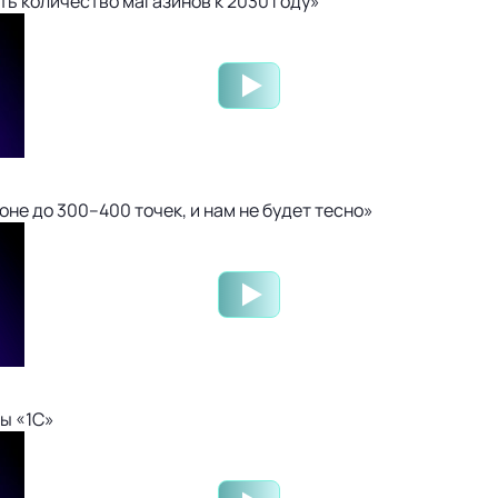
ть количество магазинов к 2030 году»
не до 300–400 точек, и нам не будет тесно»
ы «1С»