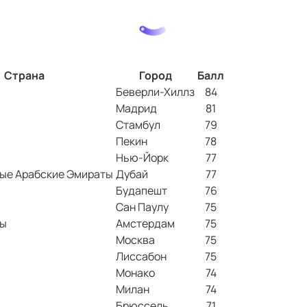
Страна
Город
Балл
Беверли-Хиллз
84
Мадрид
81
Стамбул
79
Пекин
78
Нью-Йорк
77
ые Арабские Эмираты
Дубай
77
Будапешт
76
Сан Паулу
75
ды
Амстердам
75
Москва
75
Лиссабон
75
Монако
74
Милан
74
Брюссель
71