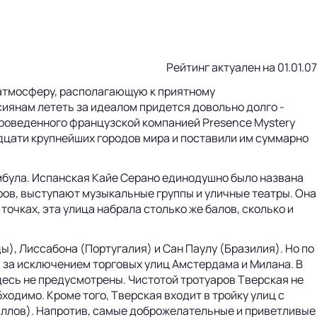
Рейтинг актуален на 01.01.07
 атмосферу, располагающую к приятному
сиянам лететь за идеалом придется довольно долго -
проведенного французской компанией Presence Mystery
адцати крупнейших городов мира и поставили им суммарно
амбула. Испанская Кайе Серано единодушно было названа
ров, выступают музыкальные группы и уличные театры. Она
точках, эта улица набрала столько же балов, сколько и
), Лиссабона (Португалия) и Сан Паулу (Бразилия). Но по
 за исключением торговых улиц Амстердама и Милана. В
десь не предусмотрены. Чистотой тротуаров Тверская не
ходимо. Кроме того, Тверская входит в тройку улиц с
аллов). Напротив, самые доброжелательные и приветливые