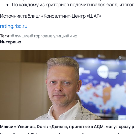
По каждому из критериев подсчитывался балл, итого
Источник таблиц: «Консалтинг-Центр «ШАГ»
rating.rbc.ru
Теги:
#лучшие
#торговые улицы
#мир
Интервью
Максим Ульянов, Dors: «Деньги, принятые в АДМ, могут сраз