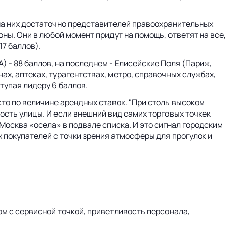
 на них достаточно представителей правоохранительных
ы. Они в любой момент придут на помощь, ответят на все,
17 баллов).
 - 88 баллов, на последнем - Елисейские Поля (Париж,
ах, аптеках, турагентствах, метро, справочных службах,
тупая лидеру 6 баллов.
есто по величине арендных ставок. "При столь высоком
сть улицы. И если внешний вид самих торговых точкек
Москва «осела» в подвале списка. И это сигнал городским
 покупателей с точки зрения атмосферы для прогулок и
ом с сервисной точкой, приветливость персонала,