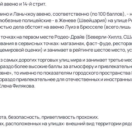
 авеню и 14-й стрит.
ино и Ланьчжоу авеню, соответственно (по 100 баллов), -
юбезные полицейские - в Женеве (Швейцария) на улице Рон
стью дела обстоят на авеню Луиз в Брюсселе (всего лишь 
точках на первом месте Родео-Драйв (Беверли-Хиллз, США)
вания в сервисных точках: магазинах, фаст-фуде, ресторан
щемировой оценки) и занимает в рейтинге шестое место, ус
 из самых дорогих торговых улиц мира и занимает третье м
раздо более высокие баллы за атмосферу и привлекательно
овне», то именно по показателям городского пространства 
гораздо привлекательнее для отечественных и иностранных
 Елена Филякова.
та, безопасность, приветливость прохожих.
х, расположенных на улицах: внешний вид территории ряд