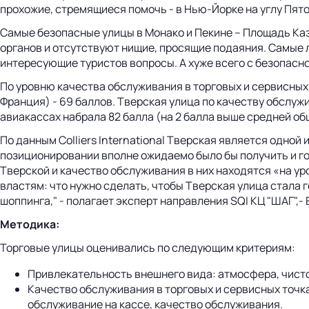
прохожие, стремящиеся помочь - в Нью-Йорке на углу Пятой
Самые безопасные улицы в Монако и Пекине – Площадь Каз
органов и отсутствуют нищие, просящие подаяния. Самые л
интересующие туристов вопросы. А хуже всего с безопасно
По уровню качества обслуживания в торговых и сервисных 
Франция) - 69 баллов. Тверская улица по качеству обслужи
авиакассах набрала 82 балла (на 2 балла выше средней об
По данным Colliers International Тверская является одной
позиционировании вполне ожидаемо было бы получить и го
Тверской и качество обслуживания в них находятся «на ур
властям: что нужно сделать, чтобы Тверская улица стала 
шоппинга," - полагает эксперт направления SQI КЦ "ШАГ",-
Методика:
Торговые улицы оценивались по следующим критериям:
Привлекательность внешнего вида: атмосфера, чисто
Качество обслуживания в торговых и сервисных точка
обслуживание на кассе, качество обслуживания.