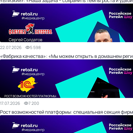
«Близкий»: «Наша задача – сохранить темпы роста и удвои
22.07.2026
5 598
«Фабрика качества»: «Мы можем открыть в домашнем регио
17.07.2026
7 200
Рост возможностей платформы: специальная секция фирм