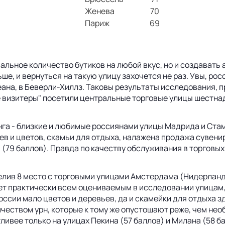
Женева
70
Париж
69
альное количество бутиков на любой вкус, но и создавать
е, и вернуться на такую улицу захочется не раз. Увы, рос
ана, в Беверли-Хиллз. Таковы результаты исследования, 
ые визитеры" посетили центральные торговые улицы шестн
инга - близкие и любимые россиянами улицы Мадрида и Ст
ев и цветов, скамьи для отдыха, налажена продажа сувени
 (79 баллов). Правда по качеству обслуживания в торговых 
елив 8 место с торговыми улицами Амстердама (Нидерланды
ет практически всем оцениваемым в исследовании улицам,
ссии мало цветов и деревьев, да и скамейки для отдыха з
чеством урн, которые к тому же опустошают реже, чем необ
вее только на улицах Пекина (57 баллов) и Милана (58 б