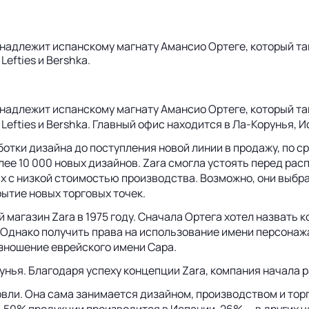
ринадлежит испанскому магнату Амансио Ортеге, который т
 Lefties и Bershka.
ринадлежит испанскому магнату Амансио Ортеге, который т
s, Lefties и Bershka. Главный офис находится в
Ла-Корунья
, 
аботки дизайна до поступления новой линии в продажу, по 
олее 10 000 новых дизайнов. Zara смогла устоять перед р
х с низкой стоимостью производства. Возможно, они выбр
ытие новых торговых точек.
 магазин Zara в 1975 году. Сначала Ортега хотел назвать 
 Однако получить права на использование имени персонаж
изношение еврейского имени Сара.
унья
. Благодаря успеху концепции Zara, компания начала
овли. Она сама занимается дизайном, производством и тор