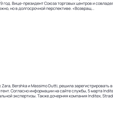
9 год. Вице-президент Союза торговых центров и совладел
жно, но в долгосрочной перспективе. «Возвращ...
к Zara, Bershka и Massimo Dutti, решила зарегистрировать 
ент. Согласно информации на сайте службы, 5 марта Inditex п
альной экспертизы. Также дочерняя компания Inditex, Stradiv