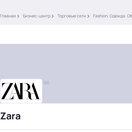
.
Главная
Бизнес-центр
Торговые сети
Fashion. Одежда. О
Тема месяца: Автоматизация на 1С
Войти
картина дня
темы
новости
Zara
материалы
видео
события