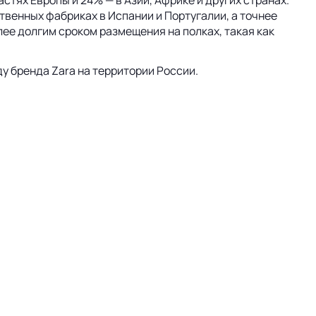
тях Европы и 24% — в Азии, Африке и других странах.
твенных фабриках в Испании и Португалии, а точнее
лее долгим сроком размещения на полках, такая как
ду бренда Zara на территории России.