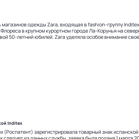
ь магазинов одежды Zara, входящая в fashion-группу Inditex
Флореса в крупном курортном городе Ла-Корунья на северо
 свой 50-летний юбилей. Zara уделяла особое внимание свое
ой Inditex
 (Роспатент) зарегистрировала товарный знак испанской 
к следует из данных службы, заявка была подана 1 марта 2