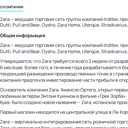
бизнес-центр
О КОМПАНИИ
Zara — ведущая торговая сеть группы компаний Inditex, п
Dutti, Pull and Bear, Oysho, Zara Home, Uterqüe, Stradivarius,
Общая информация
Zara — ведущая торговая сеть группы компаний Inditex, п
Dutti, Pull and Bear, Oysho, Zara Home, Uterqüe, Stradivariu
Утверждается, что Zara требуется всего 2 недели от разр
6 месяцев. Более того, в течение года разрабатывается б
тенденцией размещения производственных точек в страна
компания предпочла инвестирование части прибыли в откр
Основатель компании Zara, Амансио Ортега, открыл первый
любимым актером Энтони Куинном в фильме «Грек Зорба».
букв, было создано новое название — Zara, испанское про
Первый магазин находился на центральной улице в
Ла-Кор
Zara — вертикально интегрированная сеть розничной торг