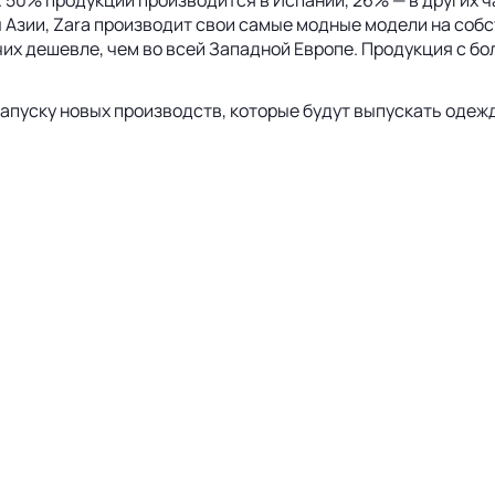
50% продукции производится в Испании, 26% — в других час
ы Азии, Zara производит свои самые модные модели на собс
чих дешевле, чем во всей Западной Европе. Продукция с бо
 запуску новых производств, которые будут выпускать одеж