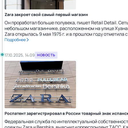
Zara закроет свой самый первый магазин
Он проработал больше полувека, пишет Retail Detail. Сет
небольшом магазинчике, расположенном на улице Хуана 
Zara открылась 9 мая 1975 г. и в прошлом году отметила
Подробнее
17.10.2025, 14:09
НОВОСТЬ
Роспатент зарегистрировал в России товарный знак испанск
Федеральная служба по интеллектуальной собственности
одежды Zara и Bershka, выяснил корреспондент ТАСС. Ка