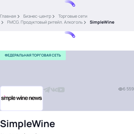
.
Главная
Бизнес-центр
Торговые сети
FMCG. Продуктовый ритейл. Алкоголь
SimpleWine
ФЕДЕРАЛЬНАЯ ТОРГОВАЯ СЕТЬ
Тема месяца: Автоматизация на 1С
Войти
6 559
картина дня
темы
новости
материалы
SimpleWine
видео
события