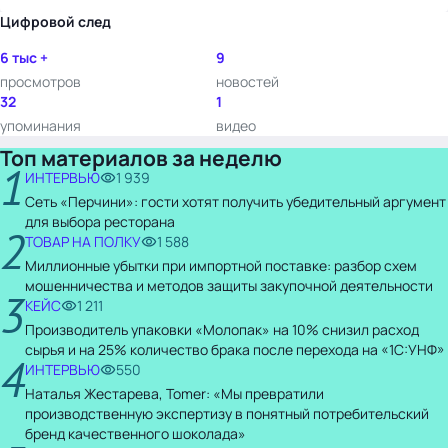
Цифровой след
6 тыс +
9
просмотров
новостей
32
1
упоминания
видео
Топ материалов за неделю
1
ИНТЕРВЬЮ
1 939
Сеть «Перчини»: гости хотят получить убедительный аргумент
для выбора ресторана
2
ТОВАР НА ПОЛКУ
1 588
Миллионные убытки при импортной поставке: разбор схем
мошенничества и методов защиты закупочной деятельности
3
КЕЙС
1 211
Производитель упаковки «Молопак» на 10% снизил расход
сырья и на 25% количество брака после перехода на «1С:УНФ»
4
ИНТЕРВЬЮ
550
Наталья Жестарева, Tomer: «Мы превратили
производственную экспертизу в понятный потребительский
бренд качественного шоколада»