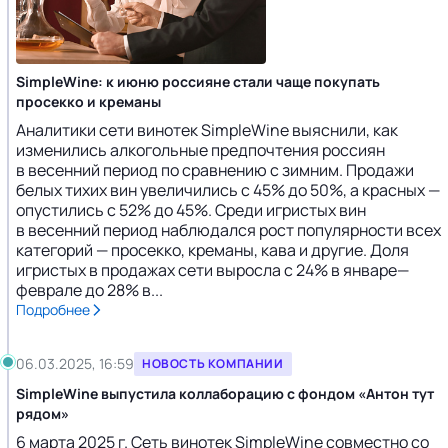
SimpleWine: к июню россияне стали чаще покупать
просекко и креманы
Аналитики сети винотек SimpleWine выяснили, как
изменились алкогольные предпочтения россиян
в весенний период по сравнению с зимним. Продажи
белых тихих вин увеличились с 45% до 50%, а красных —
опустились с 52% до 45%. Среди игристых вин
в весенний период наблюдался рост популярности всех
категорий — просекко, креманы, кава и другие. Доля
игристых в продажах сети выросла с 24% в январе—
феврале до 28% в...
Подробнее
06.03.2025, 16:59
НОВОСТЬ КОМПАНИИ
SimpleWine выпустила коллаборацию с фондом «Антон тут
рядом»
6 марта 2025 г. Сеть винотек SimpleWine совместно со