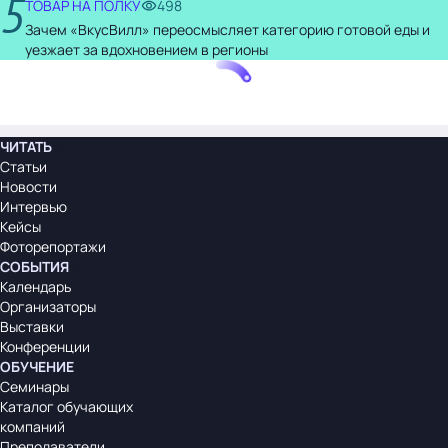
5
ТОВАР НА ПОЛКУ
498
Зачем «ВкусВилл» переосмысляет категорию готовой еды и
уезжает за вдохновением в регионы
ЧИТАТЬ
Статьи
Новости
Интервью
Кейсы
Фоторепортажи
СОБЫТИЯ
Календарь
Организаторы
Выставки
Конференции
ОБУЧЕНИЕ
Семинары
Каталог обучающих
компаний
Преподаватели