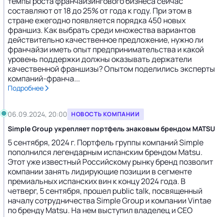
темпы роста франчайзингового бизнеса сейчас
составляют от 18 до 25% от года к году. При этом в
стране ежегодно появляется порядка 450 новых
франшиз. Как выбрать среди множества вариантов
действительно качественное предложение, нужно ли
франчайзи иметь опыт предпринимательства и какой
уровень поддержки должны оказывать держатели
качественной франшизы? Опытом поделились эксперты
компаний-франча...
Подробнее
06.09.2024, 20:00
НОВОСТЬ КОМПАНИИ
Simple Group укрепляет портфель знаковым брендом MATSU
5 сентября, 2024 г. Портфель группы компаний Simple
пополнился легендарным испанским брендом Matsu.
Этот уже известный Российскому рынку бренд позволит
компании занять лидирующие позиции в сегменте
премиальных испанских вин к концу 2024 года. В
четверг, 5 сентября, прошел public talk, посвященный
началу сотрудничества Simple Group и компании Vintae
по бренду Matsu. На нем выступил владелец и CEO