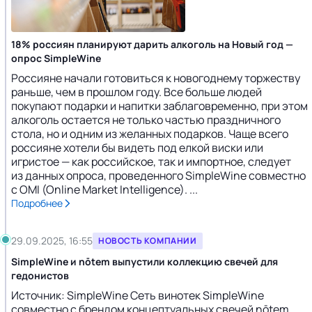
18% россиян планируют дарить алкоголь на Новый год —
опрос SimpleWine
Россияне начали готовиться к новогоднему торжеству
раньше, чем в прошлом году. Все больше людей
покупают подарки и напитки заблаговременно, при этом
алкоголь остается не только частью праздничного
стола, но и одним из желанных подарков. Чаще всего
россияне хотели бы видеть под елкой виски или
игристое — как российское, так и импортное, следует
из данных опроса, проведенного SimpleWine совместно
с OMI (Online Market Intelligence). ...
Подробнее
29.09.2025, 16:55
НОВОСТЬ КОМПАНИИ
SimpleWine и nōtem выпустили коллекцию свечей для
гедонистов
Источник: SimpleWine Сеть винотек SimpleWine
совместно с брендом концептуальных свечей nōtem