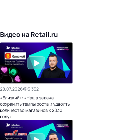
4825
поставщиков
168
обучающих компаний
1021
торговая сеть
476
организаторов
24
холдинги
Видео на Retail.ru
28.07.2026
3 352
«Близкий»: «Наша задача –
сохранить темпы роста и удвоить
количество магазинов к 2030
году»