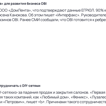
» для развития бизнеса OBI
 ООО «ДомЛента», что подтверждают данные ЕГРЮЛ. 90% к
рсена Канокова. Об этом пишет «Интерфакс». Руководите
нов OBI. Ранее СМИ сообщали, что OBI готовится к ребрен
трудничать с DIY-сетями
-сетяхиз-за падения продаж и закрытия салонов. «Первая 
я таких компаний, как «Любимый дом», «Феникс», «Лузалес»
и «Петрович», пишет «Ъ». Причинами такого сотрудничества