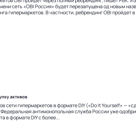
етов OBI пройдет через полный ребрендинг, пишет РБК. Изм
мени сеть «OBI Россия» будет перезапущена од новым наз
а гипермаркетов. В частности, ребрендинг OBI пройдет в .
упку активов
 сети гипермаркетов в формате DIY («Do It Yourself» — «с
., Федеральная антимонопольная служба России уже одобри
 в формате DIY с более...