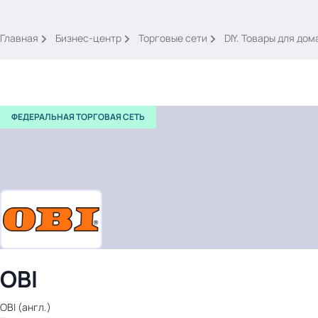
.
Главная
Бизнес-центр
Торговые сети
DIY. Товары для дом
ФЕДЕРАЛЬНАЯ ТОРГОВАЯ СЕТЬ
Тема месяца: Автоматизация на 1С
Войти
картина дня
темы
новости
OBI
материалы
видео
OBI (англ.)
события