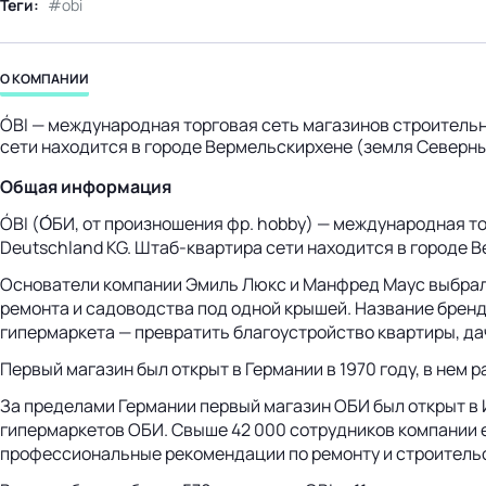
Теги:
obi
бизнес-центр
О КОМПАНИИ
ÓBI — международная торговая сеть магазинов строительн
сети находится в городе Вермельскирхене (земля Северн
Общая информация
ÓBI (О́БИ, от произношения фр. hobby) — международная 
Deutschland KG.
Штаб-квартира
сети находится в городе 
Основатели компании Эмиль Люкс и Манфред Маус выбрали
ремонта и садоводства под одной крышей. Название брен
гипермаркета — превратить благоустройство квартиры, дач
Первый магазин был открыт в Германии в 1970 году, в нем р
За пределами Германии первый магазин ОБИ был открыт в И
гипермаркетов ОБИ. Свыше 42 000 сотрудников компании е
профессиональные рекомендации по ремонту и строительст