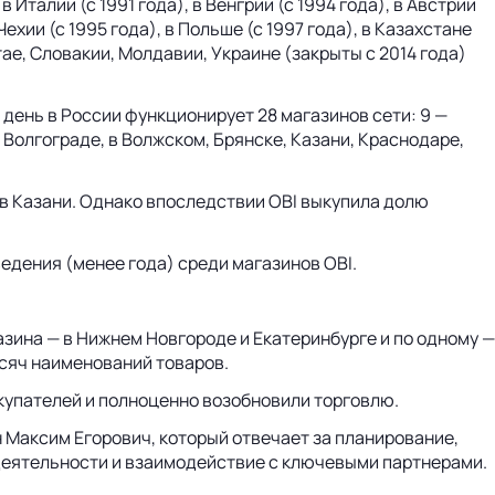
в Италии (с 1991 года), в Венгрии (с 1994 года), в Австрии
 Чехии (с 1995 года), в Польше (с 1997 года), в Казахстане
тае, Словакии, Молдавии, Украине (закрыты с 2014 года)
 день в России функционирует 28 магазинов сети: 9 —
в Волгограде, в Волжском, Брянске, Казани, Краснодаре,
 в Казани. Однако впоследствии OBI выкупила долю
ведения (менее года) среди магазинов OBI.
газина — в Нижнем Новгороде и Екатеринбурге и по одному —
тысяч наименований товаров.
покупателей и полноценно возобновили торговлю.
 Максим Егорович, который отвечает за планирование,
деятельности и взаимодействие с ключевыми партнерами.