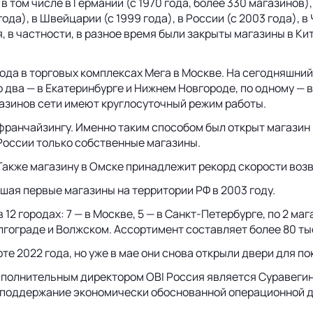
в том числе в Германии (с 1970 года, более 330 магазинов), 
 года), в Швейцарии (с 1999 года), в России (с 2003 года), в
я, в частности, в разное время были закрыты магазины в Ки
ода в торговых комплексах Мега в Москве. На сегодняшний
по два — в Екатеринбурге и Нижнем Новгороде, по одному — 
газинов сети имеют круглосуточный режим работы.
 франчайзингу. Именно таким способом был открыт магазин
 России только собственные магазины.
 Также магазину в Омске принадлежит рекорд скорости воз
шая первые магазины на территории РФ в 2003 году.
12 городах: 7 — в Москве, 5 — в Санкт-Петербурге, по 2 ма
Волгограде и Волжском. Ассортимент составляет более 80 
те 2022 года, но уже в мае они снова открыли двери для 
сполнительным директором OBI Россия является Суравегин
, поддержание экономически обоснованной операционной 