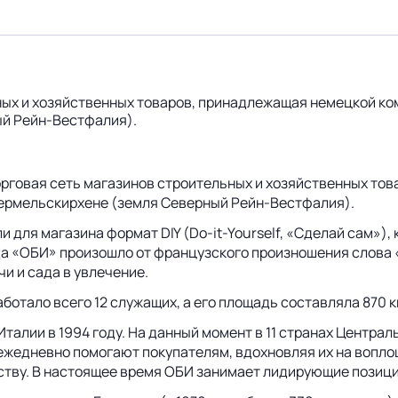
ых и хозяйственных товаров, принадлежащая немецкой ком
ый Рейн-Вестфалия).
торговая сеть магазинов строительных и хозяйственных то
Вермельскирхене (земля Северный
Рейн-Вестфалия
).
 для магазина формат DIY (
Do-it-Yourself
, «Сделай сам»),
да «ОБИ» произошло от французского произношения слова 
и и сада в увлечение.
аботало всего 12 служащих, а его площадь составляла 870 кв
талии в 1994 году. На данный момент в 11 странах Центра
жедневно помогают покупателям, вдохновляя их на воплощ
ву. В настоящее время ОБИ занимает лидирующие позиции 