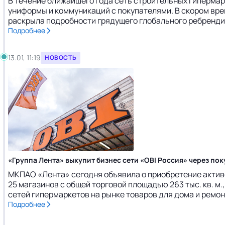
В течение ближайшего года сеть строительных гипермарк
униформы и коммуникаций с покупателями. В скором вре
раскрыла подробности грядущего глобального ребрендинг
Подробнее
13.01, 11:19
НОВОСТЬ
«Группа Лента» выкупит бизнес сети «OBI Россия» через пок
МКПАО «Лента» сегодня объявила о приобретение активов
25 магазинов с общей торговой площадью 263 тыс. кв. м
сетей гипермаркетов на рынке товаров для дома и ремонта
Подробнее