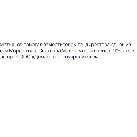
 Матьянов работал заместителем гендиректора одной из
сея Мордашова. Светлана Можаева возглавила DIY-сеть в
иректором ООО «Домлента», соучредителем...