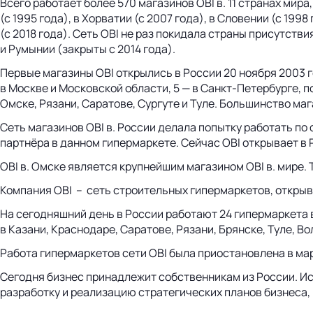
Всего работает более 570 магазинов OBI в. 11 странах мира, 
(с 1995 года), в Хорватии (с 2007 года), в Словении (с 1998
(с 2018 года). Сеть OBI не раз покидала страны присутстви
и Румынии (закрыты с 2014 года).
Первые магазины OBI открылись в России 20 ноября 2003 г
в Москве и Московской области, 5 — в
Санкт-Петербурге
, 
Омске, Рязани, Саратове, Сургуте и Туле. Большинство ма
Сеть магазинов OBI в. России делала попытку работать по
партнёра в данном гипермаркете. Сейчас OBI открывает в
OBI в. Омске является крупнейшим магазином OBI в. мире.
Компания OBI – сеть строительных гипермаркетов, открыв
На сегодняшний день в России работают 24 гипермаркета в 
в Казани, Краснодаре, Саратове, Рязани, Брянске, Туле, 
Работа гипермаркетов сети OBI была приостановлена в мар
Сегодня бизнес принадлежит собственникам из России. И
разработку и реализацию стратегических планов бизнеса