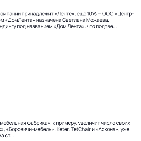
омпании принадлежит «Ленте», еще 10% — ООО «Центр-
лем «ДомЛента» назначена Светлана Можаева,
дингу под названием «Дом Лента», что подтве...
мебельная фабрика», к примеру, увеличит число своих
, «Боровичи-мебель», Keter, TetChair и «Аскона», уже
 ст...