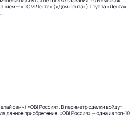
енения коснутся не только названия, но и вывесок,
ванием — «DOM Лента» («Дом Лента»). Группа «Лента»
..
делай сам») «OBI Россия». В периметр сделки войдут
ла данное приобретение. «OBI Россия» — одна из топ-10