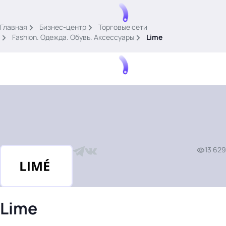
.
Главная
Бизнес-центр
Торговые сети
Fashion. Одежда. Обувь. Аксессуары
Lime
Тема месяца: Автоматизация на 1С
Войти
13 629
картина дня
темы
новости
материалы
Lime
видео
события