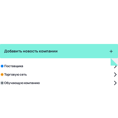
Добавить новость компании
Зарегистрируйте в бизнес-центре:
Поставщика
Торговую сеть
Обучающую компанию
Уже с нами:
4818
поставщиков
168
обучающих компаний
1017
торговых сетей
476
организаторов
24
холдинги