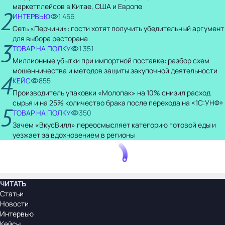
маркетплейсов в Китае, США и Европе
2
ИНТЕРВЬЮ
1 456
Сеть «Перчини»: гости хотят получить убедительный аргумент
для выбора ресторана
3
ТОВАР НА ПОЛКУ
1 351
Миллионные убытки при импортной поставке: разбор схем
мошенничества и методов защиты закупочной деятельности
4
КЕЙС
855
Производитель упаковки «Молопак» на 10% снизил расход
сырья и на 25% количество брака после перехода на «1С:УНФ»
5
ТОВАР НА ПОЛКУ
350
Зачем «ВкусВилл» переосмысляет категорию готовой еды и
уезжает за вдохновением в регионы
ЧИТАТЬ
Статьи
Новости
Интервью
Кейсы