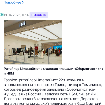
Подробнее
18.04.2025, 07:17
НОВОСТЬ
Ритейлер Lime займет складские площади «Сберлогистики»
и H&M
Fashion-ритейлер Lime займет 22 тысячи кв.м
в подмосковном логопарке «Трилоджи парк Томилино»,
которые в разное время занимали «Сберлогистика»
и ушедшая из России шведская сеть H&M, пишет «Ъ».
Договор аренды был заключен на пять лет. Директор
департамента складской недвижимости Ricci Дмитрий