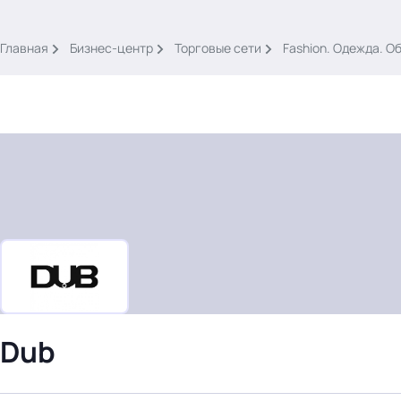
.
Главная
Бизнес-центр
Торговые сети
Fashion. Одежда. О
Тема месяца: Автоматизация на 1С
Войти
картина дня
темы
новости
Dub
материалы
видео
события