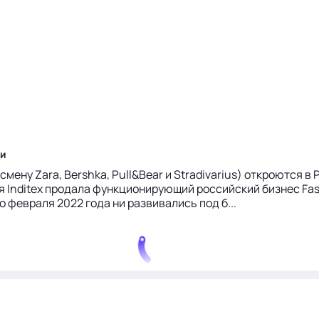
ии
 смену Zara, Bershka, Pull&Bear и Stradivarius) откроются в
ния Inditex продала функционирующий российский бизнес 
о февраля 2022 года ни развивались под б...