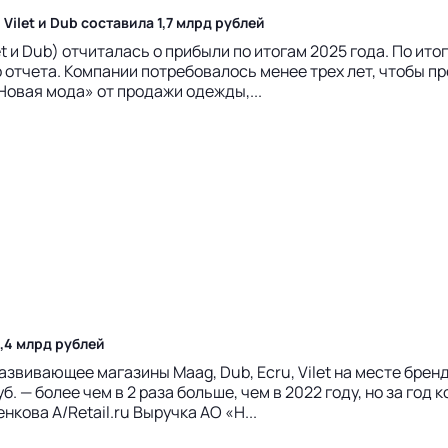
ilet и Dub составила 1,7 млрд рублей
et и Dub) отчиталась о прибыли по итогам 2025 года. По и
 отчета. Компании потребовалось менее трех лет, чтобы пр
Новая мода» от продажи одежды,...
5,4 млрд рублей
звивающее магазины Maag, Dub, Ecru, Vilet на месте бренд
 — более чем в 2 раза больше, чем в 2022 году, но за год 
нкова А/Retail.ru Выручка АО «Н...