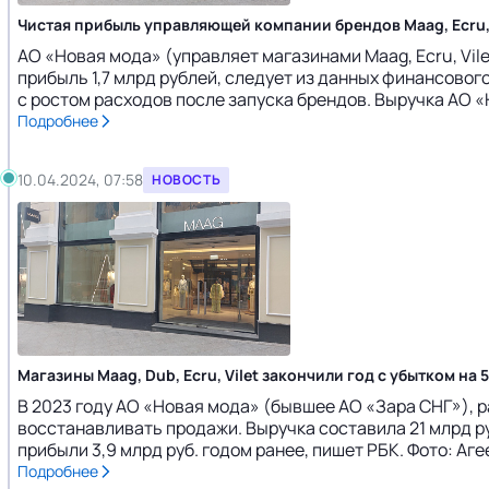
Чистая прибыль управляющей компании брендов Maag, Ecru, V
АО «Новая мода» (управляет магазинами Maag, Ecru, Vil
прибыль 1,7 млрд рублей, следует из данных финансового
с ростом расходов после запуска брендов. Выручка АО «
Подробнее
10.04.2024, 07:58
НОВОСТЬ
Магазины Maag, Dub, Ecru, Vilet закончили год с убытком на 
В 2023 году АО «Новая мода» (бывшее АО «Зара СНГ»), ра
восстанавливать продажи. Выручка составила 21 млрд руб.
прибыли 3,9 млрд руб. годом ранее, пишет РБК. Фото: Агее
Подробнее