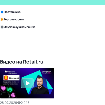
Зарегистрируйте в бизнес-центре:
Поставщика
Торговую сеть
Обучающую компанию
Уже с нами:
4817
поставщиков
168
обучающих компаний
1016
торговых сетей
476
организаторов
24
холдинги
Видео на Retail.ru
28.07.2026
2 948