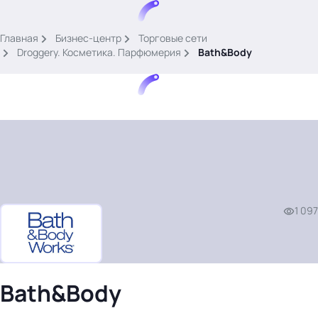
.
Главная
Бизнес-центр
Торговые сети
Droggery. Косметика. Парфюмерия
Bath&Body
Тема месяца: Автоматизация на 1С
Войти
1 097
картина дня
темы
новости
материалы
Bath&Body
видео
события