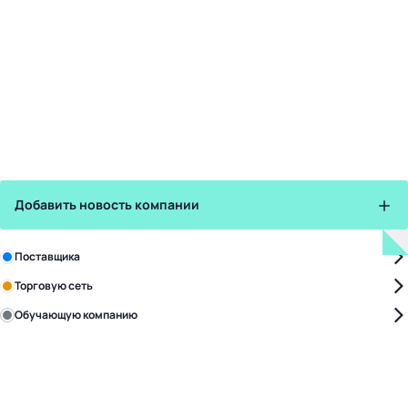
Добавить новость компании
Зарегистрируйте в бизнес-центре:
Поставщика
Торговую сеть
Обучающую компанию
Уже с нами:
4828
поставщиков
168
обучающих компаний
1022
торговые сети