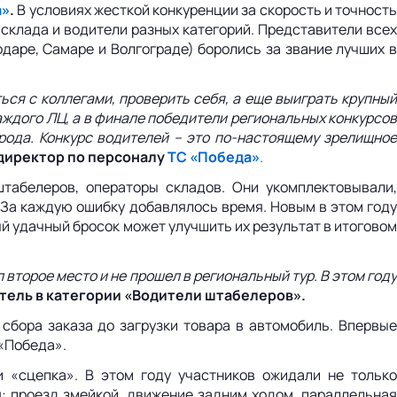
а»
.
В условиях жесткой конкуренции за скорость и точност
склада и водители разных категорий. Представители всех
даре, Самаре и Волгограде) боролись за звание лучших в
ся с коллегами, проверить себя, а еще выиграть крупный
аждого ЛЦ, а в финале победители региональных конкурсов
орода. Конкурс водителей – это по-настоящему зрелищное
 директор по персоналу
ТС «Победа»
.
табелеров, операторы складов. Они укомплектовывали,
. За каждую ошибку добавлялось время. Новым в этом году
й удачный бросок может улучшить их результат в итоговом
второе место и не прошел в региональный тур. В этом году
тель в категории «Водители штабелеров».
 сбора заказа до загрузки товара в автомобиль. Впервые
 «Победа».
и «сцепка». В этом году участников ожидали не только
: проезд змейкой, движение задним ходом, параллельная