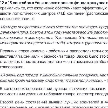
12 и 13 сентября в Ульяновске прошел финал конкурс
сражались те, кто ежедневно обеспечивает эффективную л
шести логистических центров (ЛЦ) компании (расположен
своих номинациях.
«Конкурс профессионального мастерства популярен среди
денежный приз. Всего в этом году участвовало 218 работ
состязались в мастерстве в Ульяновске. Это праздник н
мероприятие городского масштаба, которое с удовольст
Первыми соревновались работники распределительного 
выставляли, снимали и разносили товар. Важно было это 
стало испытание по закидыванию мяча с помощью штабелер
голосовании.
«Я очень рад победе. У меня были сильные соперники, наст
был настроен на победу. Счастлив, что все получилось», –
В конце всех соревнований лучшие из лучших показали, 
совместными усилиями наборщик товара, оператор склада
Второй день состязаний выявил лучших водителей в че
традиционные, но и новые испытания, требующие точност