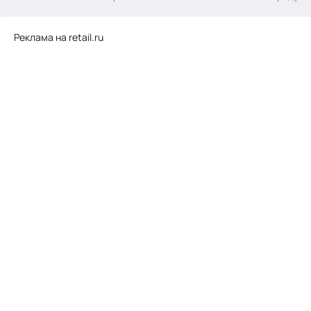
.
Реклама на retail.ru
Тема месяца: Автоматизация на 1С
Войти
картина дня
темы
новости
материалы
видео
события