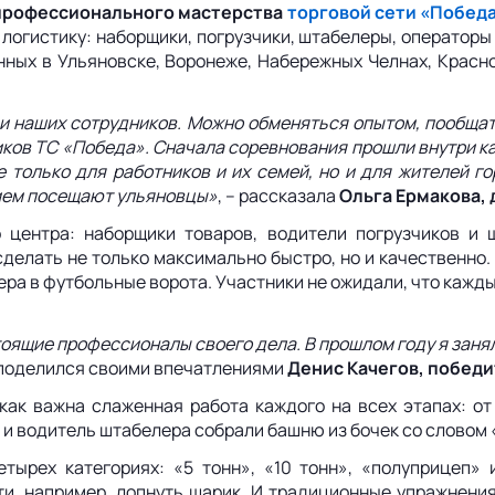
а профессионального мастерства
торговой сети «Побед
огистику: наборщики, погрузчики, штабелеры, операторы 
ных в Ульяновске, Воронеже, Набережных Челнах, Красно
 наших сотрудников. Можно обменяться опытом, пообщать
ников ТС «Победа». Сначала соревнования прошли внутри к
е только для работников и их семей, но и для жителей г
вием посещают ульяновцы»
, – рассказала
Ольга Ермакова,
центра: наборщики товаров, водители погрузчиков и ш
сделать не только максимально быстро, но и качественно
а в футбольные ворота. Участники не ожидали, что кажды
оящие профессионалы своего дела. В прошлом году я занял 
поделился своими впечатлениями
Денис Качегов, победи
как важна слаженная работа каждого на всех этапах: от
 и водитель штабелера собрали башню из бочек со словом
тырех категориях: «5 тонн», «10 тонн», «полуприцеп» 
и, например, лопнуть шарик. И традиционные упражнения