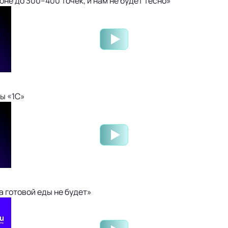
не до 300–400 точек, и нам не будет тесно»
ы «1С»
 готовой еды не будет»