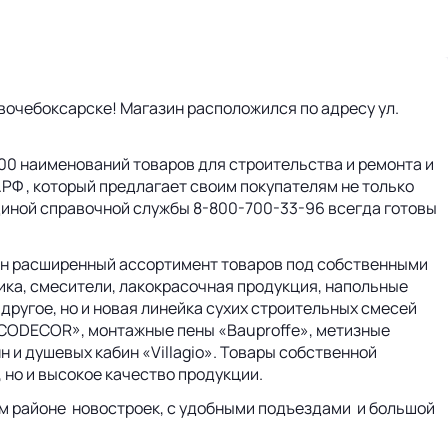
вочебоксарске! Магазин расположился по адресу ул.
000 наименований товаров для строительства и ремонта и
РФ , который предлагает своим покупателям не только
диной справочной службы 8-800-700-33-96 всегда готовы
н расширенный ассортимент товаров под собственными
ика, смесители, лакокрасочная продукция, напольные
 другое, но и новая линейка сухих строительных смесей
ECODECOR», монтажные пены «Bauproffe», метизные
н и душевых кабин «Villagio». Товары собственной
, но и высокое качество продукции.
м районе новостроек, с удобными подъездами и большой