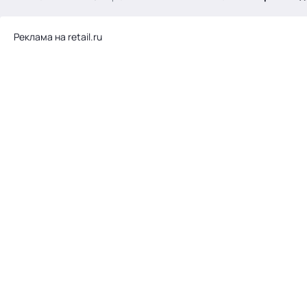
.
Реклама на retail.ru
Тема месяца: Автоматизация на 1С
Войти
картина дня
темы
новости
материалы
видео
события