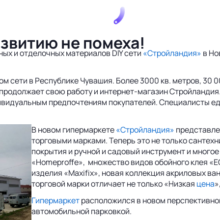
азвитию не помеха!
ных и отделочных материалов DIY сети
«Стройландия»
в Но
м сети в Республике Чувашия. Более 3000 кв. метров, 30 
продолжает свою работу и интернет-магазин Стройландия.
ндивидуальным предпочтениям покупателей. Специалисты е
В новом гипермаркете
«Стройландия»
представле
торговыми марками. Теперь это не только сантехн
покрытия и ручной и садовый инструмент и многое
«Homeproffe», множество видов обойного клея «
изделия «Maxifix», новая коллекция акриловых ван
торговой марки отличает не только «Низкая
цена
»
Гипермаркет
расположился в новом перспективно
автомобильной парковкой.