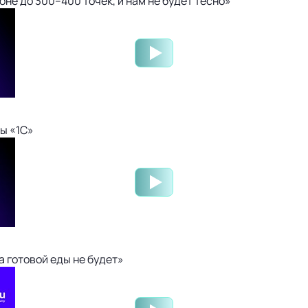
не до 300–400 точек, и нам не будет тесно»
ы «1С»
 готовой еды не будет»