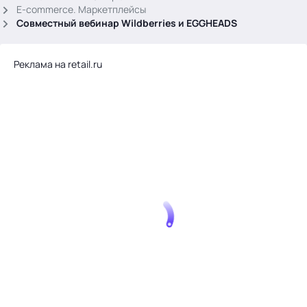
.
E-commerce. Маркетплейсы
Совместный вебинар Wildberries и EGGHEADS
Реклама на retail.ru
Тема месяца: Автоматизация на 1С
Войти
картина дня
темы
новости
материалы
видео
события