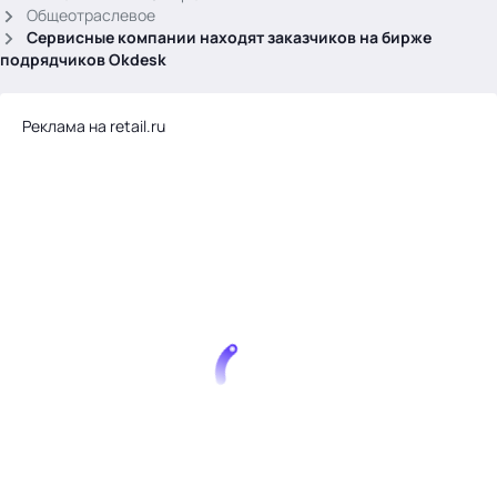
.
Общеотраслевое
Сервисные компании находят заказчиков на бирже
подрядчиков Okdesk
Реклама на retail.ru
Тема месяца: Автоматизация на 1С
Войти
картина дня
темы
новости
материалы
видео
события