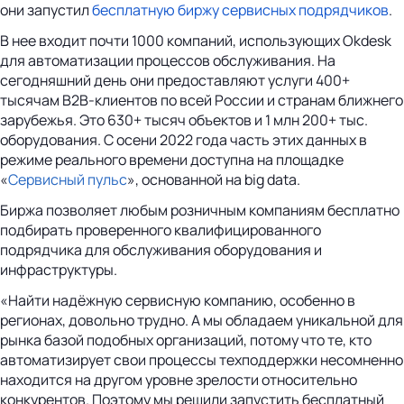
они запустил
бесплатную биржу сервисных подрядчиков
.
В нее входит почти 1000 компаний, использующих Okdesk
для автоматизации процессов обслуживания. На
сегодняшний день они предоставляют услуги 400+
тысячам B2B-клиентов по всей России и странам ближнего
зарубежья. Это 630+ тысяч объектов и 1 млн 200+ тыс.
оборудования. С осени 2022 года часть этих данных в
режиме реального времени доступна на площадке
«
Сервисный пульс
», основанной на big data.
Биржа позволяет любым розничным компаниям бесплатно
подбирать проверенного квалифицированного
подрядчика для обслуживания оборудования и
инфраструктуры.
«Найти надёжную сервисную компанию, особенно в
регионах, довольно трудно. А мы обладаем уникальной для
рынка базой подобных организаций, потому что те, кто
автоматизирует свои процессы техподдержки несомненно
находится на другом уровне зрелости относительно
конкурентов. Поэтому мы решили запустить бесплатный