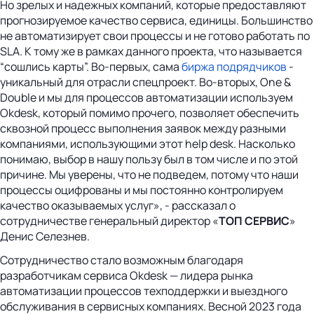
Но зрелых и надежных компаний, которые предоставляют
прогнозируемое качество сервиса, единицы. Большинство
не автоматизирует свои процессы и не готово работать по
SLA. К тому же в рамках данного проекта, что называется
“сошлись карты”. Во-первых, сама
биржа подрядчиков
-
уникальный для отрасли спецпроект. Во-вторых, One &
Double и мы для процессов автоматизации используем
Okdesk, который помимо прочего, позволяет обеспечить
сквозной процесс выполнения заявок между разными
компаниями, использующими этот help desk. Насколько
понимаю, выбор в нашу пользу был в том числе и по этой
причине. Мы уверены, что не подведем, потому что наши
процессы оцифрованы и мы постоянно контролируем
качество оказываемых услуг», - рассказал о
сотрудничестве генеральный директор «
ТОП СЕРВИС
»
Денис Селезнев.
Сотрудничество стало возможным благодаря
разработчикам сервиса Okdesk — лидера рынка
автоматизации процессов техподдержки и выездного
обслуживания в сервисных компаниях. Весной 2023 года