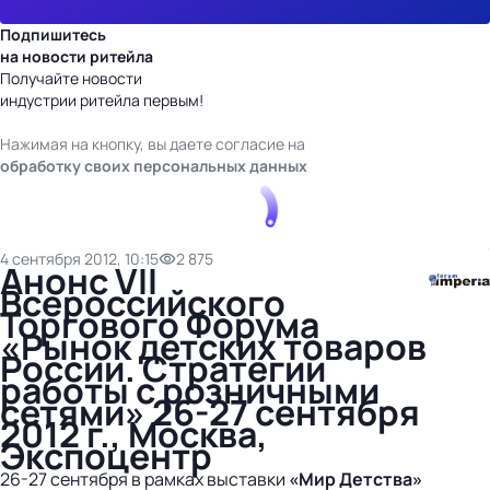
Подпишитесь
на новости ритейла
Получайте новости
индустрии ритейла первым!
Нажимая на кнопку, вы даете согласие на
обработку своих персональных данных
4 сентября 2012, 10:15
2 875
Анонс VII
Всероссийского
Торгового Форума
«Рынок детских товаров
России. Стратегии
работы с розничными
сетями» 26-27 сентября
2012 г., Москва,
Экспоцентр
26-27 сентября в рамках выставки
«Мир Детства»