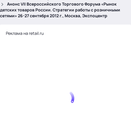
.
Анонс VII Всероссийского Торгового Форума «Рынок
детских товаров России. Стратегии работы с розничными
сетями» 26-27 сентября 2012 г., Москва, Экспоцентр
Реклама на retail.ru
Тема месяца: Автоматизация на 1С
Войти
картина дня
темы
новости
материалы
видео
события