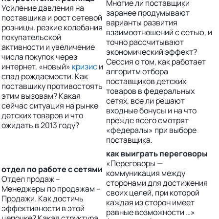
Многие ли поставщики
Усиление давления на
заранее продумывают
поставщика и рост сетевой
варианты развития
розницы, резкие колебания
взаимоотношений с сетью, и
покупательской
точно рассчитывают
активности и увеличение
экономический эффект?
числа покупок через
Сессия о том, как работает
интернет, «новый»
кризис
и
алгоритм отбора
спад рождаемости. Как
поставщиков детских
поставщику противостоять
товаров в федеральных
этим вызовам? Какая
сетях, все ли решают
сейчас ситуация на рынке
входные бонусы и на что
детских товаров и что
прежде всего смотрят
ожидать в 2013 году?
«федералы» при выборе
поставщика.
как выиграть переговоры
«Переговоры —
отдел по работе с сетями
коммуникация между
Отдел продаж –
сторонами для достижения
Менеджеры по продажам –
своих целей, при которой
Продажи. Как достичь
каждая из сторон имеет
эффективности в этой
равные возможности …»
цепочке? Какая структура