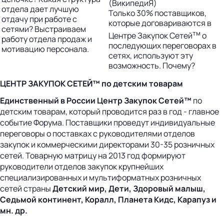
(ВикипедиЯ)
отдела дает лучшую
Только 30% поставщиков,
отдачу при работе с
которые договариваются в
сетями? Выстраиваем
тм
Центре Закупок Сетей
о
работу отдела продаж и
последующих переговорах в
мотивацию персонала.
сетях, используют эту
возможность. Почему?
ЦЕНТР ЗАКУПОК СЕТЕЙ™
по детским товарам
Единственный в России Центр Закупок Сетей™
по
детским товарам, который проводится раз в год - главное
событие Форума. Поставщики проведут индивидуальные
переговоры о поставках с руководителями отделов
закупок и коммерческими директорами 30-35 розничных
сетей. Товарную матрицу на 2013 год формируют
руководители отделов закупок крупнейших
специализированных и мультиформатных розничных
сетей страны
Детский мир,
Дети, Здоровый малыш,
Седьмой континент, Коралл, Планета Кидс, Карапуз и
мн. др.