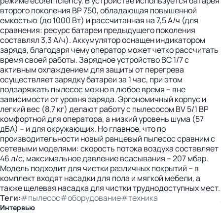
режиме eco!efficiency. В устройстве используется батарея
второго поколения BP 750, обладающая повышенной
емкостью (до 1000 Вт) и рассчитанная на 7,5 А/ч (для
сравнения: ресурс батареи предыдущего поколения
составлял 3,3 А/ч). Аккумулятор оснащен индикатором
заряда, благодаря чему оператор может четко рассчитать
время своей работы. Зарядное устройство BC 1/7 с
активным охлаждением для защиты от перегрева
осуществляет зарядку батареи за 1 час, при этом
подзаряжать пылесос можно в любое время – вне
зависимости от уровня заряда. Эргономичный корпус и
легкий вес (8,7 кг) делают работу с пылесосом BV 5/1 BP
комфортной для оператора, а низкий уровень шума (57
дБА) – и для окружающих. Но главное, что по
производительности новый ранцевый пылесос сравним с
сетевыми моделями: скорость потока воздуха составляет
46 л/c, максимальное давление всасывания – 207 мбар.
Модель подходит для чистки различных покрытий – в
комплект входят насадки для пола и мягкой мебели, а
также щелевая насадка для чистки труднодоступных мест.
Теги:
#пылесос
#оборудование
#техника
Интервью