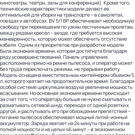
кинотеатры, театры, залы для конференций). Кроме того,
технические характеристики модели делают ее
оптимальной для уборки на транспорте – в самолетах,
поездах и автобусах. BV 5/1 BP обеспечивает необходимую
свободу при перемещении по узким лестничным пролетам,
между рядами кресел – везде, где требуется высокая
маневренность, которую может обеспечить отсутствие
кабеля. Одним из приоритетов при разработке модели
была экономия времени, которая достигнута благодаря
ряду усовершенствований. Панель управления
расположена прямо на ремне пылесоса, и оператор может
без труда переключать режимы, не прерывая работу.
Модель оснащена вместительным контейнером объемом 5
л, которого хватает на продолжительное время. Благодаря
особой системе циркуляции воздуха увеличена мощность
всасывания. Но основная экономия времени происходит
за счет того, что оператору больше не нужно сматывать и
разматывать сетевой шнур, переходя от одной розетки к
другой, и распутывать его при обхождении препятствий –
питание пылесоса обеспечивает мощный литий-ионный
аккумулятор. Заряда хватает на 24 минуты при работе на
полной мощности и на целых 46 минут – в экономичном