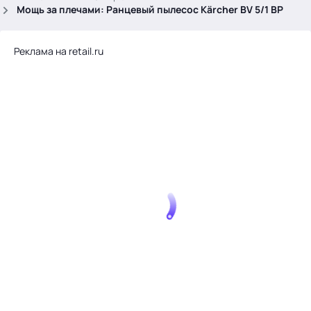
.
Мощь за плечами: Ранцевый пылесос Kärcher BV 5/1 BP
Реклама на retail.ru
Тема месяца: Автоматизация на 1С
Войти
картина дня
темы
новости
материалы
видео
события