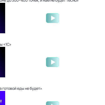
не до 300–400 точек, и нам не будет тесно»
ы «1С»
 готовой еды не будет»