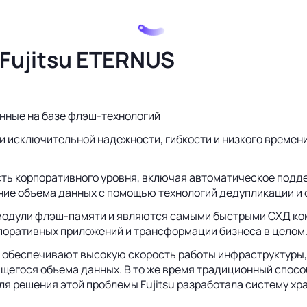
Fujitsu ETERNUS
анные на базе флэш-технологий
и исключительной надежности, гибкости и низкого времен
сть корпоративного уровня, включая автоматическое подд
ние объема данных с помощью технологий дедупликации и
модули флэш-памяти и являются самыми быстрыми СХД ком
поративных приложений и трансформации бизнеса в целом
 обеспечивают высокую скорость работы инфраструктуры,
егося объема данных. В то же время традиционный способ
я решения этой проблемы Fujitsu разработала систему хр