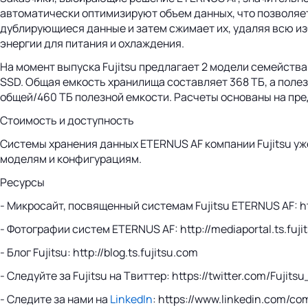
автоматически оптимизируют объем данных, что позволяет
дублирующиеся данные и затем сжимает их, удаляя всю и
энергии для питания и охлаждения.
На момент выпуска Fujitsu предлагает 2 модели семейств
SSD. Общая емкость хранилища составляет 368 ТБ, а полез
общей/460 ТБ полезной емкости. Расчеты основаны на пре
Стоимость и доступность
Системы хранения данных ETERNUS AF компании Fujitsu уж
моделям и конфигурациям.
Ресурсы
- Микросайт, посвященный системам Fujitsu ETERNUS AF: http
- Фотографии систем ETERNUS AF: http://mediaportal.ts.f
- Блог Fujitsu: http://blog.ts.fujitsu.com
- Следуйте за Fujitsu на Твиттер: https://twitter.com/Fujits
- Следите за нами на
LinkedIn
: https://www.linkedin.com/co