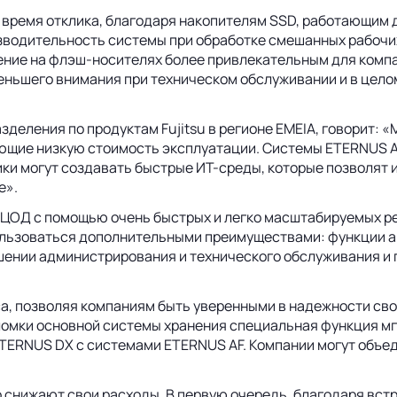
 время отклика, благодаря накопителям SSD, работающим 
одительность системы при обработке смешанных рабочих н
ние на флэш-носителях более привлекательным для компан
ньшего внимания при техническом обслуживании и в целом
зделения по продуктам Fujitsu в регионе EMEIA, говорит:
ющие низкую стоимость эксплуатации. Системы ETERNUS A
ики могут создавать быстрые ИТ-среды, которые позволя
е».
ОД с помощью очень быстрых и легко масштабируемых реш
ользоваться дополнительными преимуществами: функции 
ношении администрирования и технического обслуживания 
, позволяя компаниям быть уверенными в надежности сво
ломки основной системы хранения специальная функция мг
RNUS DX с системами ETERNUS AF. Компании могут объеди
 снижают свои расходы. В первую очередь, благодаря вст