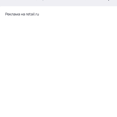
.
Реклама на retail.ru
Тема месяца: Автоматизация на 1С
Войти
картина дня
темы
новости
материалы
видео
события