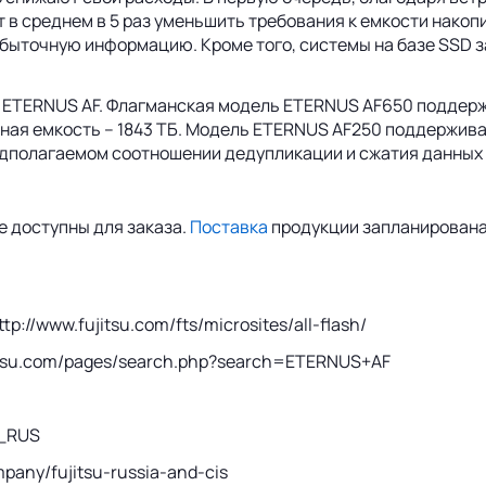
 в среднем в 5 раз уменьшить требования к емкости накоп
збыточную информацию. Кроме того, системы на базе SSD
а ETERNUS AF. Флагманская модель ETERNUS AF650 поддерж
ная емкость – 1843 ТБ. Модель ETERNUS AF250 поддерживае
дполагаемом соотношении дедупликации и сжатия данных н
е доступны для заказа.
Поставка
продукции запланирована 
://www.fujitsu.com/fts/microsites/all-flash/
ujitsu.com/pages/search.php?search=ETERNUS+AF
u_RUS
mpany/fujitsu-russia-and-cis