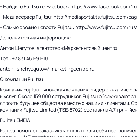
- Найдите Fujitsu на Facebook: https://www.facebook.com/fuj
- Медиасервер Fujitsu: http://mediaportal.ts.fujitsu.com/pag
- Самые свежие новости Fujitsu: http://www.fujitsu.com/ru/
Дополнительная информация:
Антон Щёгутов, агентство «Маркетинговый центр»
Тел.: +7 831 461-91-10
anton_shchyogutov@marketingcentre.ru
О компании Fujitsu
Компания Fujitsu – японская компания-лидер рынка инфор
и услуг. Около 159 000 сотрудников Fujitsu обслуживают 
строить будущее общества вместе с нашими клиентами. Со
компании Fujitsu Limited (TSE:6702) составила 4,7 трлн. 
Fujitsu EMEIA
Fujitsu помогает заказчикам открыть для себя неограни