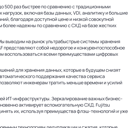
до 500 раз быстрее по сравнению с традиционными
агрузок, включая базы данных, VDI, аналитику и большие
ий, благодаря доступной цене и низкой совокупной
 более надежны по сравнению с СХД на базе жестких
 «Мы выводим на рынок ультрабыстрые системы хранения
F представляют собой недорогое и конкурентоспособное
т им воспользоваться всеми преимуществами цифровых
ений для хранения данных, которые в будущем снизят
автоматического поддержания качества сервиса
и позволяют инженерам тратить меньше времени и усилий
ей ИТ-инфраструктуры. Зеркалирование важных бизнес-
новенно активирует вспомогательную СХД. Fujitsu
нять их, используя преимущества флэш-технологий и уже
роенным технологиям дедупликации и сжатия, которые