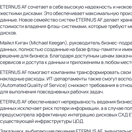
ETERNUS AF сочетает в себе высокую надежность и низкое
жесткими дисками. Это обеспечивает максимальную произв
данные. Новое семейство систем ETERNUS AF делает хране
стоимости владения флэш-системами, которые требуют ме
дисков.
Майкл Киган (Michael Keegan), руководитель бизнес-подра
данных, полностью созданные на базе флэш-памяти и име
решение для бизнеса. Благодаря доступным ценам заказч
сервисов и доступа к данным и приложениям в любом мест
ETERNUS AF помогают компаниям трансформировать свои Ц
накладные расходы. ИТ-департаменты также смогут восп
(Automated Quality of Service) снижают требования в от
для выполнения повседневных рабочих задач.
ETERNUS AF обеспечивают непрерывность ведения бизнеса
данных исключает риск потери информации, а в случае по
предусмотрела эффективную интеграцию дисковых СХД ETE
существующей инфраструктуры ЦОД.
Заказчики, выбирающие решение ETERNUS AF, значительно