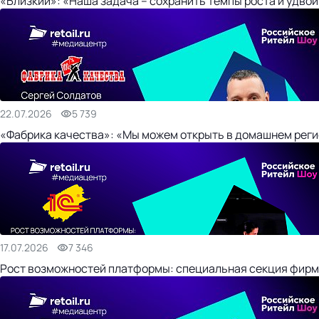
«Близкий»: «Наша задача – сохранить темпы роста и удвои
22.07.2026
5 739
«Фабрика качества»: «Мы можем открыть в домашнем регио
17.07.2026
7 346
Рост возможностей платформы: специальная секция фирм