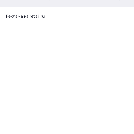
.
Реклама на retail.ru
Тема месяца: Автоматизация на 1С
Войти
картина дня
темы
новости
материалы
видео
события