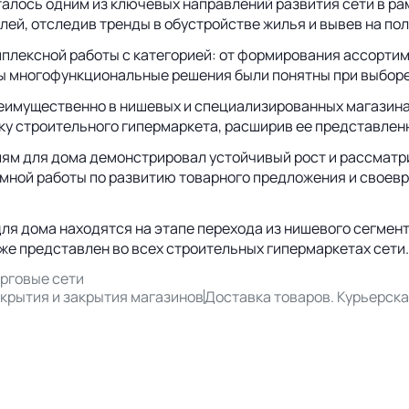
талось одним из ключевых направлений развития сети в р
й, отследив тренды в обустройстве жилья и вывев на пол
омплексной работы с категорией: от формирования ассорти
бы многофункциональные решения были понятны при выборе
еимущественно в нишевых и специализированных магазинах
ку строительного гипермаркета, расширив ее представленн
иям для дома демонстрировал устойчивый рост и рассматр
емной работы по развитию товарного предложения и свое
я дома находятся на этапе перехода из нишевого сегмента
же представлен во всех строительных гипермаркетах сети.
рговые сети
крытия и закрытия магазинов
Доставка товаров. Курьерск