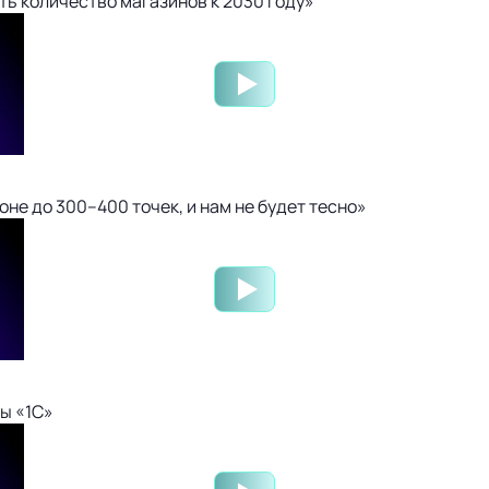
ть количество магазинов к 2030 году»
не до 300–400 точек, и нам не будет тесно»
ы «1С»