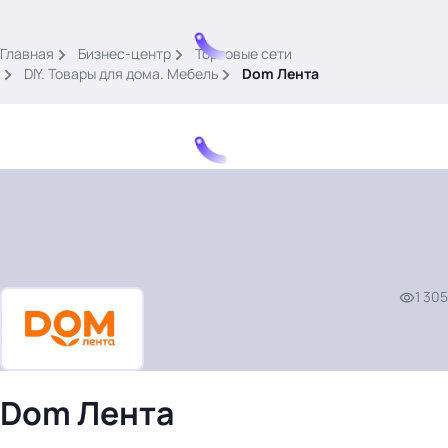
.
Главная
Бизнес-центр
Торговые сети
DIY. Товары для дома. Мебель
Dom Лента
Тема месяца: Автоматизация на 1С
Войти
1 305
картина дня
темы
новости
материалы
Dom Лента
видео
события