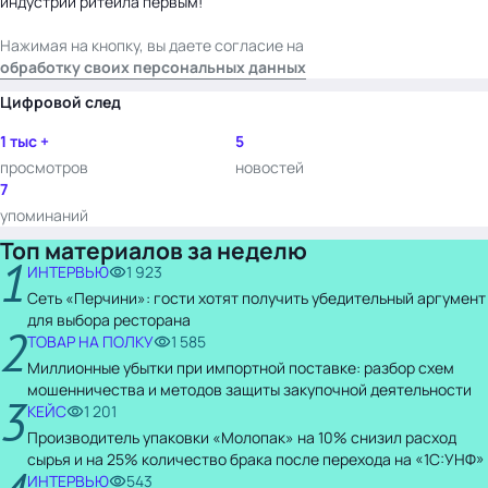
индустрии ритейла первым!
Нажимая на кнопку, вы даете согласие на
обработку своих персональных данных
Цифровой след
1 тыс +
5
просмотров
новостей
7
упоминаний
Топ материалов за неделю
1
ИНТЕРВЬЮ
1 923
Сеть «Перчини»: гости хотят получить убедительный аргумент
для выбора ресторана
2
ТОВАР НА ПОЛКУ
1 585
Миллионные убытки при импортной поставке: разбор схем
мошенничества и методов защиты закупочной деятельности
3
КЕЙС
1 201
Производитель упаковки «Молопак» на 10% снизил расход
сырья и на 25% количество брака после перехода на «1С:УНФ»
ИНТЕРВЬЮ
543