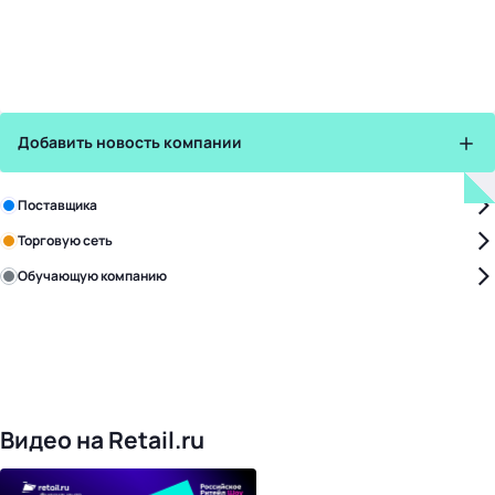
Добавить новость компании
Зарегистрируйте в бизнес-центре:
Поставщика
Торговую сеть
Обучающую компанию
Уже с нами:
4821
поставщик
168
обучающих компаний
1018
торговых сетей
476
организаторов
24
холдинги
Видео на Retail.ru