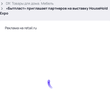
.
DIY. Товары для дома. Мебель
«Бытпласт» приглашает партнеров на выставку HouseHold
Expo
Реклама на retail.ru
Тема месяца: Автоматизация на 1С
Войти
картина дня
темы
новости
материалы
видео
события