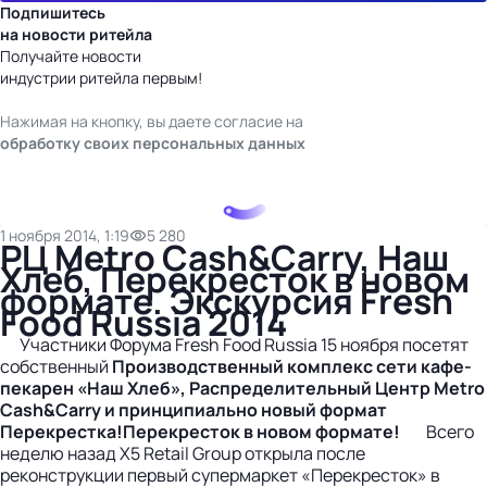
Подпишитесь
на новости ритейла
Получайте новости
индустрии ритейла первым!
Нажимая на кнопку, вы даете согласие на
обработку своих персональных данных
1 ноября 2014, 1:19
5 280
РЦ Metro Cash&Carry, Наш
Хлеб, Перекресток в новом
формате. Экскурсия Fresh
Food Russia 2014
Участники Форума Fresh Food Russia 15 ноября
посетят
собственный
Производственный комплекс
сети кафе-
пекарен «Наш Хлеб»,
Распределительный Центр
Metro
Cash
&
Carry
и принципиально
новый формат
Перекрестка!
Перекресток в новом формате!
Всего
неделю назад X5 Retail Group открыла после
реконструкции первый супермаркет «Перекресток» в