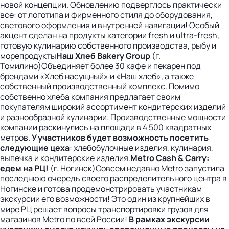
новой концепции. Обновлению подверглось практически
все: от логотипа и фирменного стиля до оборудования,
светового оформления и внутренней навигации! Особый
акцент сделан на продукты категории fresh и ultra-fresh,
готовую кулинарию собственного производства, рыбу и
морепродукты
Наш Хлеб Bakery Group
(г.
Томилино)Объединяет более 30 кафе и пекарен под
брендами «Хлеб насущный» и «Наш хлеб», а также
собственный производственный комплекс. Помимо
собственно хлеба компания предлагает своим
покупателям широкий ассортимент кондитерских изделий
и разнообразной кулинарии. Производственные мощности
компании раскинулись на площади в 4 500 квадратных
метров.
У участников будет возможность посетить
следующие цеха
: хлебобулочные изделия, кулинария,
выпечка и кондитерские изделия.
Metro Cash & Carry:
едем
на
РЦ
!
(г. Ногинск)Совсем недавно Metro запустила
последнюю очередь своего распределительного центра в
Ногинске и готова продемонстрировать участникам
экскурсии его возможности! Это один из крупнейших в
мире РЦ решает вопросы транспортировки грузов для
магазинов Metro по всей России!
В рамках экскурсии