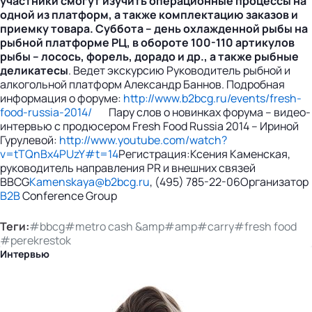
участники смогут изучить операционные процессы на
одной из платформ, а также комплектацию заказов и
приемку товара. Суббота – день охлажденной рыбы на
рыбной платформе РЦ, в обороте 100-110 артикулов
рыбы – лосось, форель, дорадо и др., а также рыбные
деликатесы
. Ведет экскурсию Руководитель рыбной и
алкогольной платформ Александр Баннов. Подробная
информация о форуме:
http://www.b2bcg.ru/events/fresh-
food-russia-2014/
Пару слов о новинках форума – видео-
интервью с продюсером Fresh Food Russia 2014 – Ириной
Гурулевой:
http://www.youtube.com/watch?
v=tTQnBx4PUzY#t=14
Регистрация:Ксения Каменская,
руководитель направления PR и внешних связей
BBCG
Kamenskaya@b2bcg.ru
, (495) 785-22-06Организатор
B2B
Conference Group
Теги:
#bbcg
#metro cash &amp
#amp
#carry
#fresh food
#perekrestok
Интервью