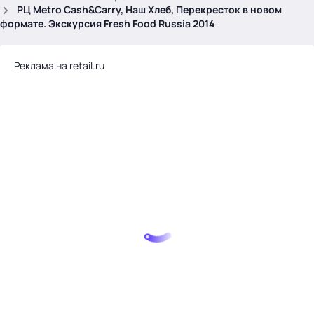
.
РЦ Metro Cash&Carry, Наш Хлеб, Перекресток в новом
формате. Экскурсия Fresh Food Russia 2014
Реклама на retail.ru
Тема месяца: Автоматизация на 1С
Войти
картина дня
темы
новости
материалы
видео
события