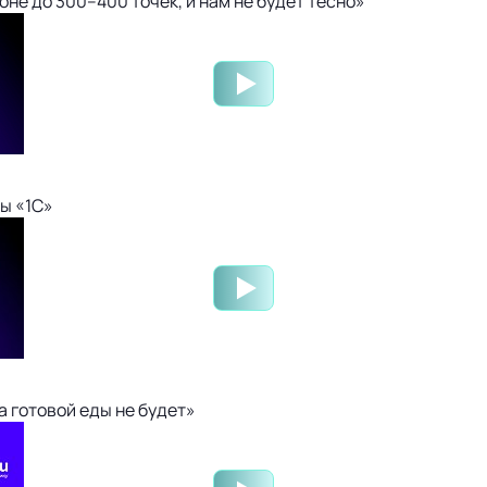
не до 300–400 точек, и нам не будет тесно»
ы «1С»
 готовой еды не будет»