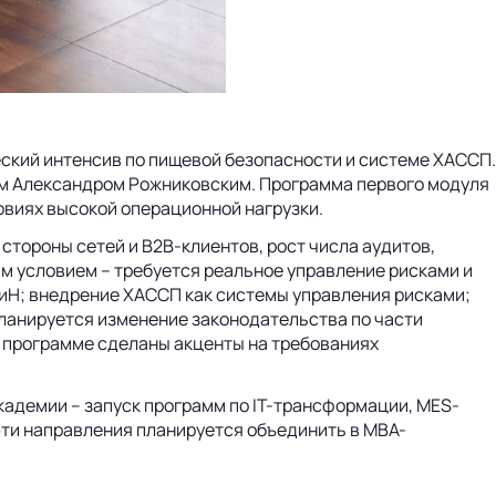
ский интенсив по пищевой безопасности и системе ХАССП.
ем Александром Рожниковским. Программа первого модуля
овиях высокой операционной нагрузки.
стороны сетей и B2B-клиентов, рост числа аудитов,
м условием – требуется реальное управление рисками и
иН; внедрение ХАССП как системы управления рисками;
планируется изменение законодательства по части
в программе сделаны акценты на требованиях
кадемии – запуск программ по IT-трансформации, MES-
эти направления планируется объединить в MBA-