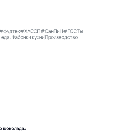
#фудтех
#ХАССП
#СанПиН
#ГОСТы
 еда. Фабрики кухни
Производство
го шоколада»