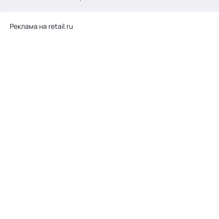
.
Реклама на retail.ru
Тема месяца: Автоматизация на 1С
Войти
картина дня
темы
новости
материалы
видео
события