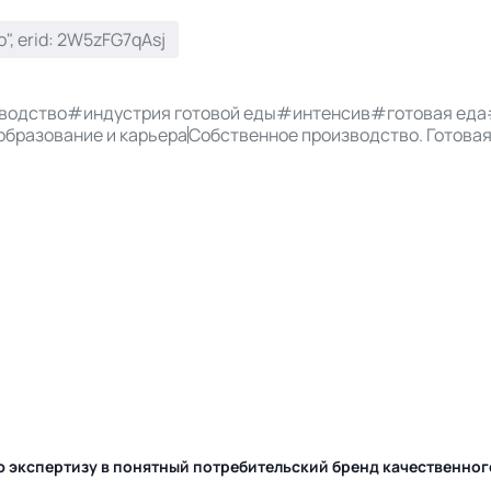
, erid: 2W5zFG7qAsj
водство
#индустрия готовой еды
#интенсив
#готовая еда
образование и карьера
Собственное производство. Готовая
ю экспертизу в понятный потребительский бренд качественно