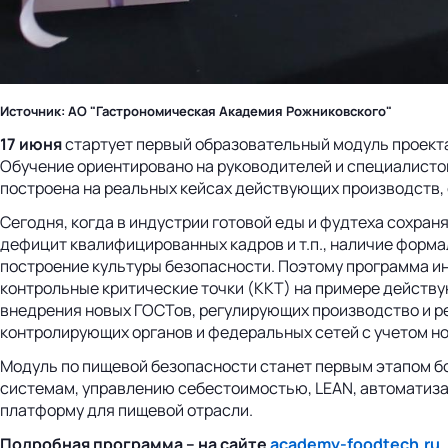
Источник: АО "Гастрономическая Академия Рожниковского"
17 июня
стартует первый образовательный модуль проект
Обучение ориентировано на руководителей и специалист
построена на реальных кейсах действующих производств, 
Сегодня, когда в индустрии готовой еды и фудтеха сохран
дефицит квалифицированных кадров и т.п., наличие форм
построение культуры безопасности. Поэтому программа и
контрольные критические точки (ККТ) на примере действу
внедрения новых ГОСТов, регулирующих производство и р
контролирующих органов и федеральных сетей с учетом н
Модуль по пищевой безопасности станет первым этапом б
системам, управлению себестоимостью, LEAN, автоматизац
платформу для пищевой отрасли.
Подробная программа – на сайте
academy-foodtech.ru