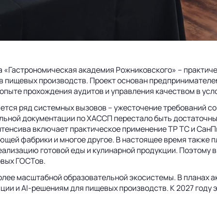
а «Гастрономическая академия Рожниковского» – практиче
ов пищевых производств. Проект основан предпринимател
опыте прохождения аудитов и управления качеством в усл
яется ряд системных вызовов – ужесточение требований со 
альной документации по ХАССП перестало быть достаточны
нтенсива включает практическое применение ТР ТС и СанП
ющей фабрики и многое другое. В настоящее время также 
еализацию готовой еды и кулинарной продукции. Поэтому 
овых ГОСТов.
олее масштабной образовательной экосистемы. В планах а
ии и AI-решениям для пищевых производств. К 2027 году 