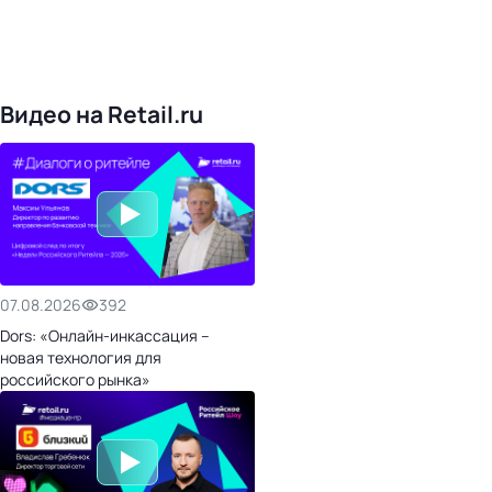
4828
поставщиков
168
обучающих компаний
1022
торговые сети
476
организаторов
24
холдинги
Видео на Retail.ru
07.08.2026
392
Dors: «Онлайн-инкассация –
новая технология для
российского рынка»