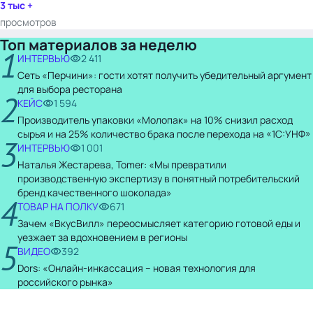
3 тыс +
просмотров
Топ материалов за неделю
1
ИНТЕРВЬЮ
2 411
Сеть «Перчини»: гости хотят получить убедительный аргумент
для выбора ресторана
2
КЕЙС
1 594
Производитель упаковки «Молопак» на 10% снизил расход
сырья и на 25% количество брака после перехода на «1С:УНФ»
3
ИНТЕРВЬЮ
1 001
Наталья Жестарева, Tomer: «Мы превратили
производственную экспертизу в понятный потребительский
бренд качественного шоколада»
4
ТОВАР НА ПОЛКУ
671
Зачем «ВкусВилл» переосмысляет категорию готовой еды и
уезжает за вдохновением в регионы
5
ВИДЕО
392
Dors: «Онлайн-инкассация – новая технология для
российского рынка»