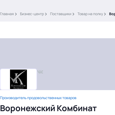
.
Главная
Бизнес-центр
Поставщики
Товар на полку
Во
Тема месяца: Автоматизация на 1С
Войти
картина дня
темы
новости
Производитель продовольственных товаров
материалы
Воронежский Комбинат
видео
события