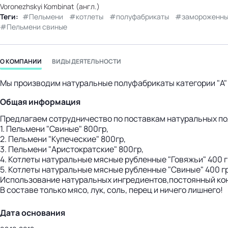
Voronezhskyi Kombinat (англ.)
бизнес-центр
Теги:
Пельмени
котлеты
полуфабрикаты
замороженны
Пельмени свиные
О КОМПАНИИ
ВИДЫ ДЕЯТЕЛЬНОСТИ
Мы производим натуральные полуфабрикаты категории "А" 
Общая информация
Предлагаем сотрудничество по поставкам натуральных п
1. Пельмени "Свиные" 800гр,
2. Пельмени "Купеческие" 800гр,
3. Пельмени "Аристократские" 800гр,
4. Котлеты натуральные мясные рубленные "Говяжьи" 400 г
5. Котлеты натуральные мясные рубленные "Свиные" 400 г
Использование натуральных ингредиентов,постоянный кон
В составе только мясо, лук, соль, перец и ничего лишнего!
Дата основания