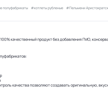
е полуфабрикаты
котлеты рубленые
Пельмени Аристократс
100% качественный продукт без добавления ГМО, консерва
олуфабрикатов:
р
р
троль качества позволяют создавать оригинальную, вкус