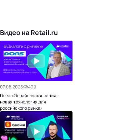
4828
поставщиков
168
обучающих компаний
1022
торговые сети
476
организаторов
24
холдинги
Видео на Retail.ru
07.08.2026
499
Dors: «Онлайн-инкассация –
новая технология для
российского рынка»