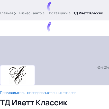
.
Главная
Бизнес-центр
Поставщики
ТД Иветт Классик
Тема месяца: Автоматизация на 1С
Войти
4 214
картина дня
темы
новости
Производитель непродовольственных товаров
материалы
ТД Иветт Классик
видео
события