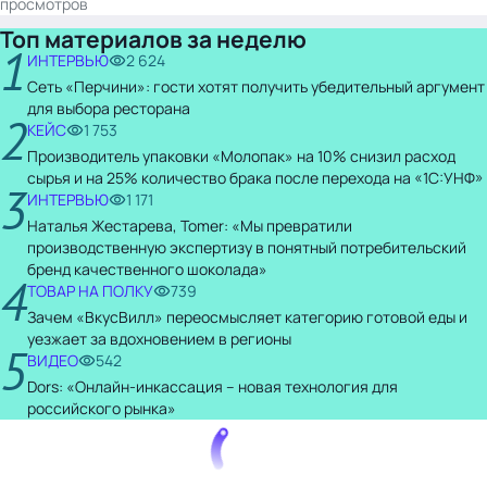
просмотров
Топ материалов за неделю
1
ИНТЕРВЬЮ
2 624
Сеть «Перчини»: гости хотят получить убедительный аргумент
для выбора ресторана
2
КЕЙС
1 753
Производитель упаковки «Молопак» на 10% снизил расход
сырья и на 25% количество брака после перехода на «1С:УНФ»
3
ИНТЕРВЬЮ
1 171
Наталья Жестарева, Tomer: «Мы превратили
производственную экспертизу в понятный потребительский
бренд качественного шоколада»
4
ТОВАР НА ПОЛКУ
739
Зачем «ВкусВилл» переосмысляет категорию готовой еды и
уезжает за вдохновением в регионы
5
ВИДЕО
542
Dors: «Онлайн-инкассация – новая технология для
российского рынка»