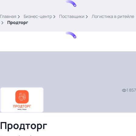
.
Главная
Бизнес-центр
Поставщики
Логистика в ритейле
Продторг
Тема месяца: Автоматизация на 1С
Войти
1 857
картина дня
темы
новости
материалы
Продторг
видео
события