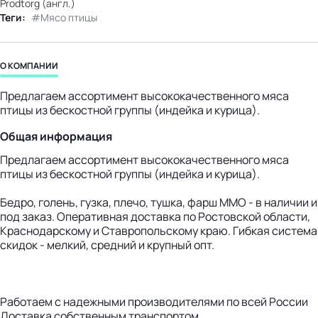
Prodtorg (англ.)
бизнес-центр
Теги:
Мясо птицы
О КОМПАНИИ
Предлагаем ассортимент высококачественного мяса
птицы из бескостной группы (индейка и курица).
Общая информация
Предлагаем ассортимент высококачественного мяса
птицы из бескостной группы (индейка и курица).
Бедро, голень, гузка, плечо, тушка, фарш ММО - в наличии и
под заказ. Оперативная доставка по Ростовской области,
Краснодарскому и Ставропольскому краю. Гибкая система
скидок - мелкий, средний и крупный опт.
Работаем с надежными производителями по всей России
Доставка собственным транспортом