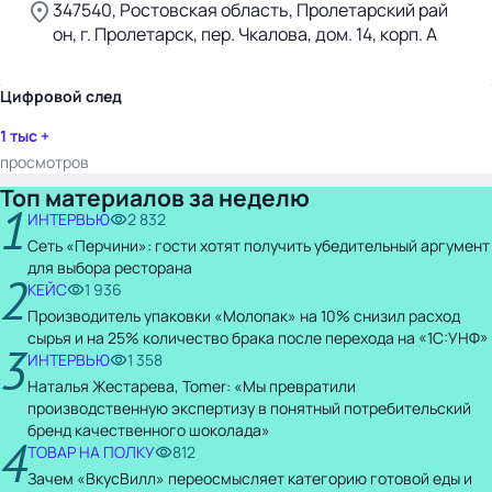
347540, Ростовская область, Пролетарский рай
он, г. Пролетарск, пер. Чкалова, дом. 14, корп. А
Цифровой след
1 тыс +
просмотров
Топ материалов за неделю
1
ИНТЕРВЬЮ
2 832
Сеть «Перчини»: гости хотят получить убедительный аргумент
для выбора ресторана
2
КЕЙС
1 936
Производитель упаковки «Молопак» на 10% снизил расход
сырья и на 25% количество брака после перехода на «1С:УНФ»
3
ИНТЕРВЬЮ
1 358
Наталья Жестарева, Tomer: «Мы превратили
производственную экспертизу в понятный потребительский
бренд качественного шоколада»
4
ТОВАР НА ПОЛКУ
812
Зачем «ВкусВилл» переосмысляет категорию готовой еды и