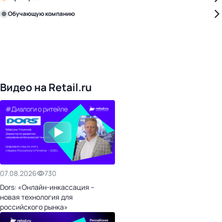
Обучающую компанию
Уже с нами:
4828
поставщиков
168
обучающих компаний
1022
торговые сети
476
организаторов
24
холдинги
Видео на Retail.ru
07.08.2026
730
Dors: «Онлайн-инкассация –
новая технология для
российского рынка»