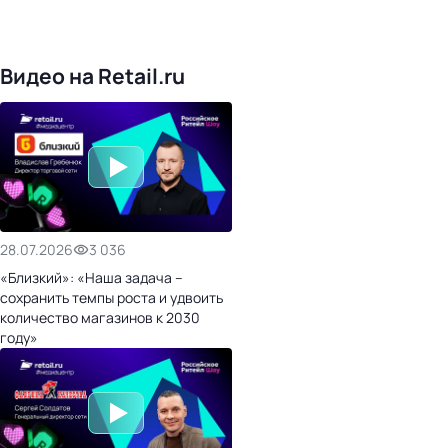
1016
торговых сетей
476
организаторов
24
холдинги
Видео на Retail.ru
28.07.2026
3 036
«Близкий»: «Наша задача –
сохранить темпы роста и удвоить
количество магазинов к 2030
году»