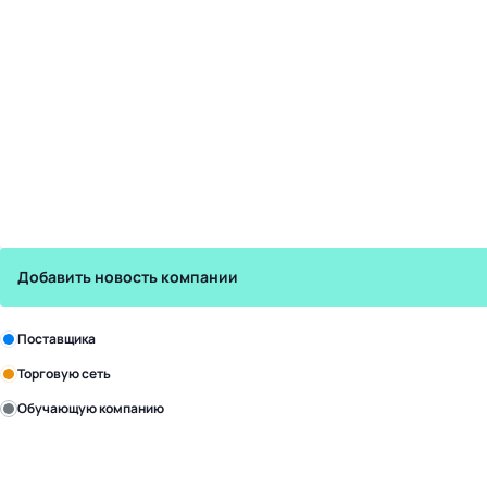
Добавить новость компании
Зарегистрируйте в бизнес-центре:
Поставщика
Торговую сеть
Обучающую компанию
Уже с нами:
4817
поставщиков
168
обучающих компаний