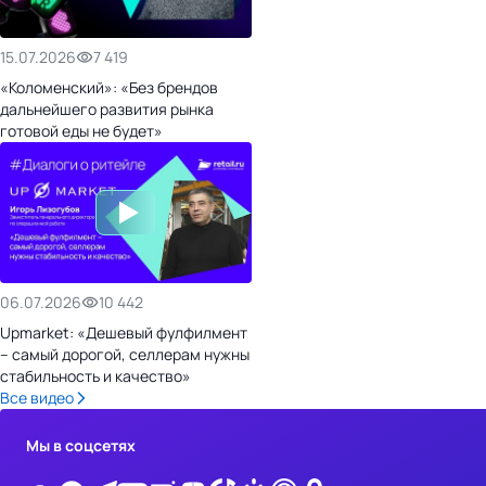
15.07.2026
7 419
«Коломенский»: «Без брендов
дальнейшего развития рынка
готовой еды не будет»
06.07.2026
10 442
Upmarket: «Дешевый фулфилмент
– самый дорогой, селлерам нужны
стабильность и качество»
Все видео
Мы в соцсетях