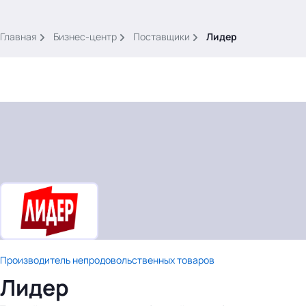
.
Главная
Бизнес-центр
Поставщики
Лидер
Тема месяца: Автоматизация на 1С
Войти
картина дня
темы
новости
Производитель непродовольственных товаров
материалы
Лидер
видео
события