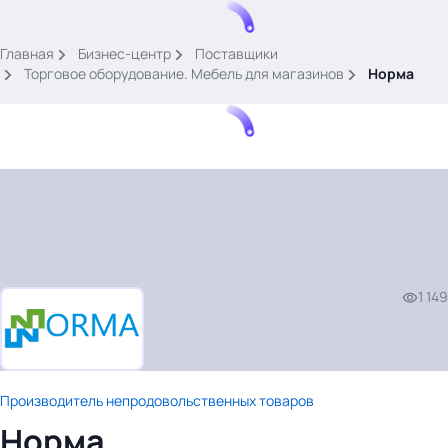
.
Главная
Бизнес-центр
Поставщики
Торговое оборудование. Мебель для магазинов
Норма
Тема месяца: Автоматизация на 1С
Войти
1 149
картина дня
темы
новости
материалы
Производитель непродовольственных товаров
видео
Норма
события