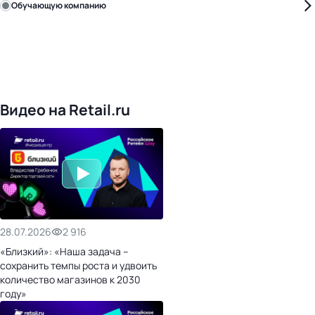
Обучающую компанию
Уже с нами:
4817
поставщиков
168
обучающих компаний
1016
торговых сетей
476
организаторов
24
холдинги
Видео на Retail.ru
28.07.2026
2 916
«Близкий»: «Наша задача –
сохранить темпы роста и удвоить
количество магазинов к 2030
году»