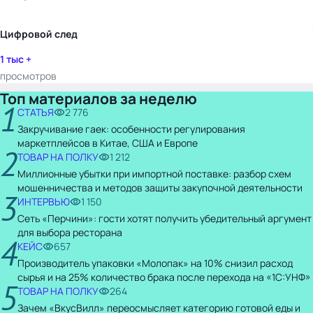
Цифровой след
1 тыс +
просмотров
Топ материалов за неделю
1
СТАТЬЯ
2 776
Закручивание гаек: особенности регулирования
маркетплейсов в Китае, США и Европе
2
ТОВАР НА ПОЛКУ
1 212
Миллионные убытки при импортной поставке: разбор схем
мошенничества и методов защиты закупочной деятельности
3
ИНТЕРВЬЮ
1 150
Сеть «Перчини»: гости хотят получить убедительный аргумент
для выбора ресторана
4
КЕЙС
657
Производитель упаковки «Молопак» на 10% снизил расход
сырья и на 25% количество брака после перехода на «1С:УНФ»
5
ТОВАР НА ПОЛКУ
264
Зачем «ВкусВилл» переосмысляет категорию готовой еды и