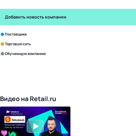
Добавить новость компании
Зарегистрируйте в бизнес-центре:
Поставщика
Торговую сеть
Обучающую компанию
Уже с нами:
4818
поставщиков
168
обучающих компаний
1017
торговых сетей
476
организаторов
24
холдинги
Видео на Retail.ru