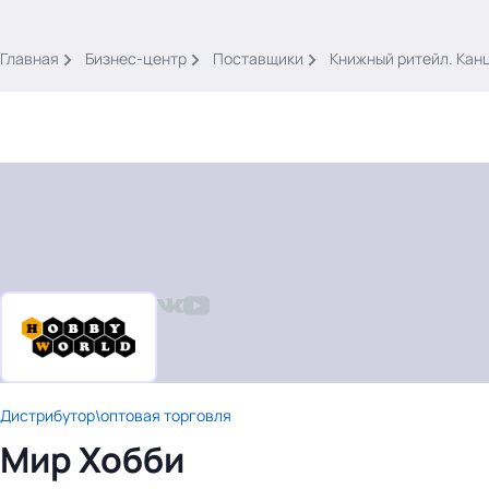
.
Главная
Бизнес-центр
Поставщики
Книжный ритейл. Кан
Тема месяца: Автоматизация на 1С
Войти
картина дня
темы
новости
Дистрибутор\оптовая торговля
материалы
Мир Хобби
видео
события