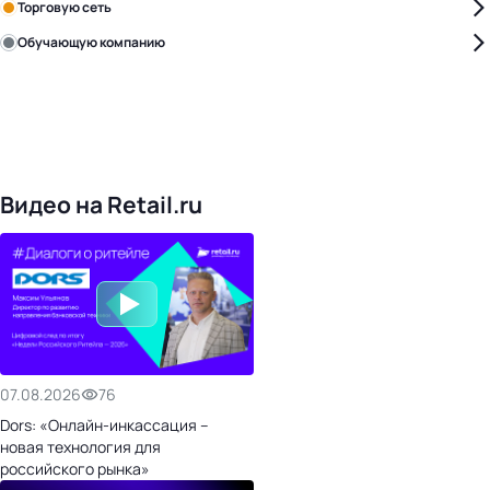
Торговую сеть
Обучающую компанию
Уже с нами:
4828
поставщиков
168
обучающих компаний
1022
торговые сети
476
организаторов
24
холдинги
Видео на Retail.ru
07.08.2026
76
Dors: «Онлайн-инкассация –
новая технология для
российского рынка»