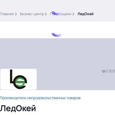
.
Главная
Бизнес-центр
Поставщики
ЛедОкей
Тема месяца: Автоматизация на 1С
Войти
2 303
картина дня
темы
новости
Производитель непродовольственных товаров
материалы
ЛедОкей
видео
события