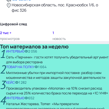
Новосибирская область, пос. Краснообск 1/6, о
фис 326
Цифровой след
2 тыс +
1
просмотров
новость
Топ материалов за неделю
1
ИНТЕРВЬЮ
2 056
Сеть «Перчини»: гости хотят получить убедительный аргумент
для выбора ресторана
2
ТОВАР НА ПОЛКУ
1 664
Миллионные убытки при импортной поставке: разбор схем
мошенничества и методов защиты закупочной деятельности
3
КЕЙС
1 282
Производитель упаковки «Молопак» на 10% снизил расход
сырья и на 25% количество брака после перехода на «1С:УНФ»
4
ИНТЕРВЬЮ
652
Наталья Жестарева, Tomer: «Мы превратили
производственную экспертизу в понятный потребительский