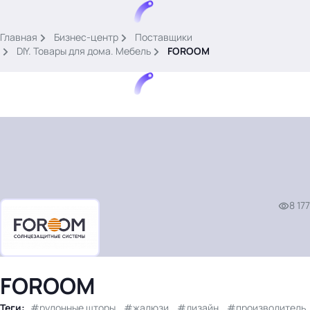
.
Главная
Бизнес-центр
Поставщики
DIY. Товары для дома. Мебель
FOROOM
Тема месяца: Автоматизация на 1С
Войти
8 177
картина дня
темы
новости
материалы
FOROOM
видео
события
Теги:
рулонные шторы
жалюзи
дизайн
производитель