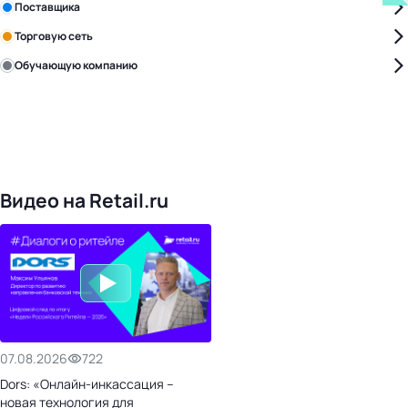
Поставщика
Торговую сеть
Обучающую компанию
Уже с нами:
4828
поставщиков
168
обучающих компаний
1022
торговые сети
476
организаторов
24
холдинги
Видео на Retail.ru
07.08.2026
722
Dors: «Онлайн-инкассация –
новая технология для