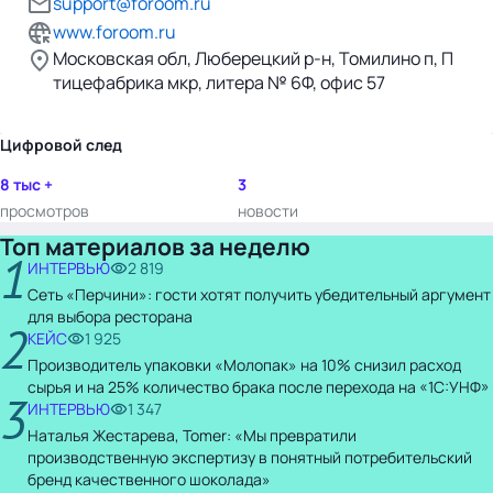
support@foroom.ru
www.foroom.ru
Московская обл, Люберецкий р-н, Томилино п, П
тицефабрика мкр, литера № 6Ф, офис 57
Цифровой след
8 тыс +
3
просмотров
новости
Топ материалов за неделю
1
ИНТЕРВЬЮ
2 819
Сеть «Перчини»: гости хотят получить убедительный аргумент
для выбора ресторана
2
КЕЙС
1 925
Производитель упаковки «Молопак» на 10% снизил расход
сырья и на 25% количество брака после перехода на «1С:УНФ»
3
ИНТЕРВЬЮ
1 347
Наталья Жестарева, Tomer: «Мы превратили
производственную экспертизу в понятный потребительский
бренд качественного шоколада»