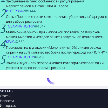
Закручивание гаек: особенности регулирования
маркетплейсов в Китае, США и Европе
2
ИНТЕРВЬЮ
1 444
Сеть «Перчини»: гости хотят получить убедительный аргумент
для выбора ресторана
3
ТОВАР НА ПОЛКУ
1 347
Миллионные убытки при импортной поставке: разбор схем
мошенничества и методов защиты закупочной деятельности
4
КЕЙС
850
Производитель упаковки «Молопак» на 10% снизил расход
сырья и на 25% количество брака после перехода на «1С:УНФ»
5
ТОВАР НА ПОЛКУ
348
Зачем «ВкусВилл» переосмысляет категорию готовой еды и
уезжает за вдохновением в регионы
ЧИТАТЬ
Статьи
Новости
Интервью