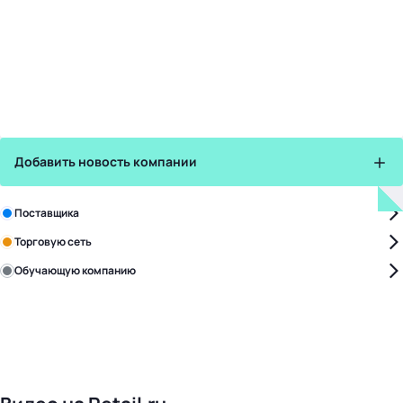
Добавить новость компании
Зарегистрируйте в бизнес-центре:
Поставщика
Торговую сеть
Обучающую компанию
Уже с нами:
4818
поставщиков
168
обучающих компаний
1017
торговых сетей
476
организаторов
24
холдинги