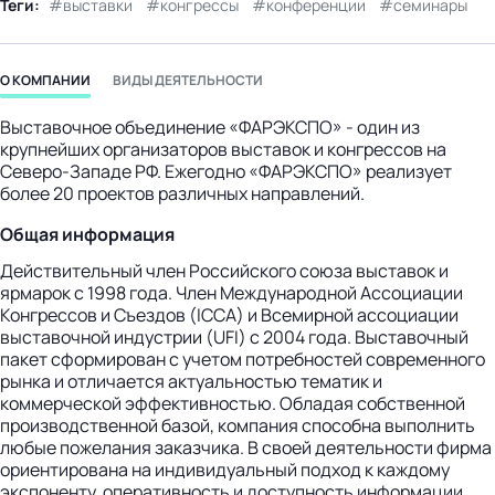
Теги:
выставки
конгрессы
конференции
семинары
бизнес-центр
О КОМПАНИИ
ВИДЫ ДЕЯТЕЛЬНОСТИ
Выставочное объединение «ФАРЭКСПО» - один из
крупнейших организаторов выставок и конгрессов на
Северо-Западе РФ. Ежегодно «ФАРЭКСПО» реализует
более 20 проектов различных направлений.
Общая информация
Действительный член Российского союза выставок и
ярмарок с 1998 года. Член Международной Ассоциации
Конгрессов и Съездов (ICCA) и Всемирной ассоциации
выставочной индустрии (UFI) с 2004 года. Выставочный
пакет сформирован с учетом потребностей современного
рынка и отличается актуальностью тематик и
коммерческой эффективностью. Обладая собственной
производственной базой, компания способна выполнить
любые пожелания заказчика. В своей деятельности фирма
ориентирована на индивидуальный подход к каждому
экспоненту, оперативность и доступность информации,