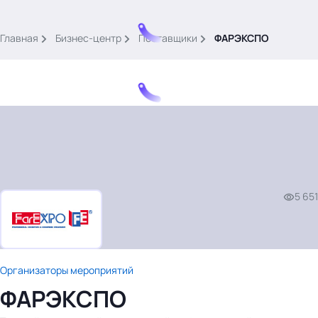
.
Главная
Бизнес-центр
Поставщики
ФАРЭКСПО
Тема месяца: Автоматизация на 1С
Войти
5 651
картина дня
темы
новости
Организаторы мероприятий
материалы
ФАРЭКСПО
видео
события