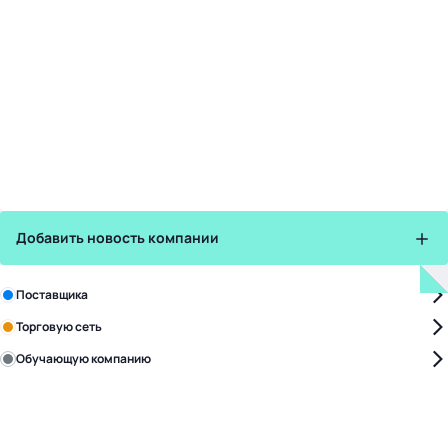
Добавить новость компании
Зарегистрируйте в бизнес-центре:
Поставщика
Торговую сеть
Обучающую компанию
Уже с нами:
4818
поставщиков
168
обучающих компаний
1017
торговых сетей