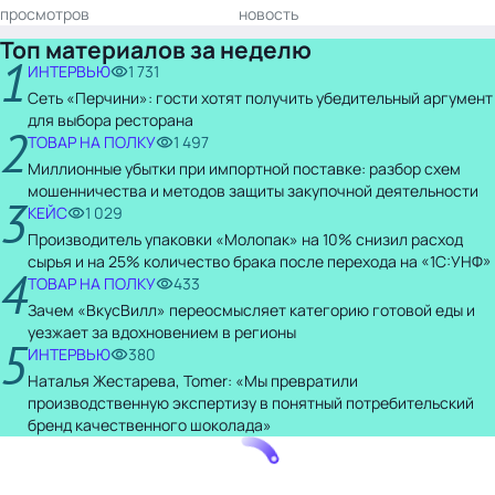
просмотров
новость
Топ материалов за неделю
1
ИНТЕРВЬЮ
1 731
Сеть «Перчини»: гости хотят получить убедительный аргумент
для выбора ресторана
2
ТОВАР НА ПОЛКУ
1 497
Миллионные убытки при импортной поставке: разбор схем
мошенничества и методов защиты закупочной деятельности
3
КЕЙС
1 029
Производитель упаковки «Молопак» на 10% снизил расход
сырья и на 25% количество брака после перехода на «1С:УНФ»
4
ТОВАР НА ПОЛКУ
433
Зачем «ВкусВилл» переосмысляет категорию готовой еды и
уезжает за вдохновением в регионы
5
ИНТЕРВЬЮ
380
Наталья Жестарева, Tomer: «Мы превратили
производственную экспертизу в понятный потребительский
бренд качественного шоколада»