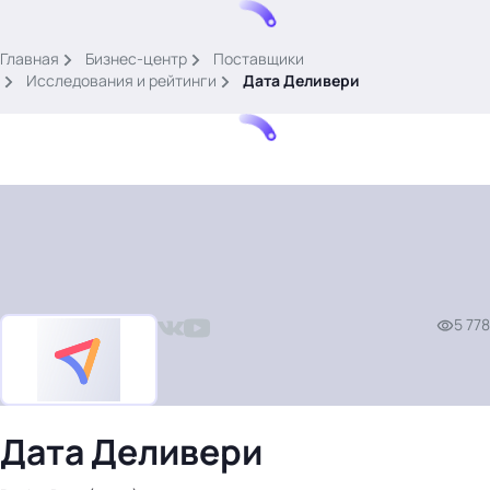
.
Главная
Бизнес-центр
Поставщики
Исследования и рейтинги
Дата Деливери
Тема месяца: Автоматизация на 1С
Войти
5 778
картина дня
темы
новости
материалы
Дата Деливери
видео
события