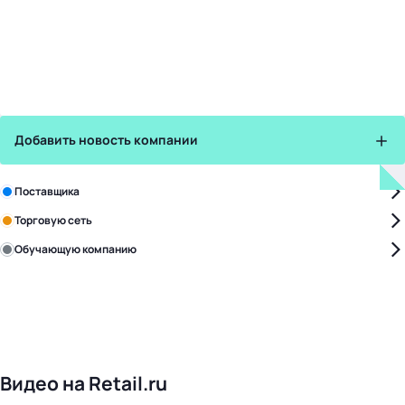
Добавить новость компании
Зарегистрируйте в бизнес-центре:
Поставщика
Торговую сеть
Обучающую компанию
Уже с нами:
4818
поставщиков
168
обучающих компаний
1017
торговых сетей
476
организаторов
24
холдинги
Видео на Retail.ru