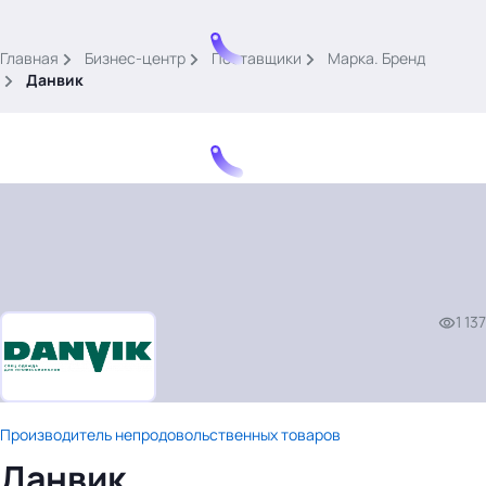
.
Главная
Бизнес-центр
Поставщики
Марка. Бренд
Данвик
Тема месяца: Автоматизация на 1С
Войти
1 137
картина дня
темы
новости
материалы
Производитель непродовольственных товаров
видео
Данвик
события