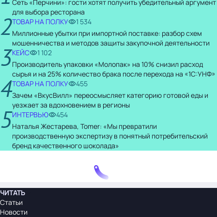
Сеть «Перчини»: гости хотят получить убедительный аргумент
для выбора ресторана
2
ТОВАР НА ПОЛКУ
1 534
Миллионные убытки при импортной поставке: разбор схем
мошенничества и методов защиты закупочной деятельности
3
КЕЙС
1 102
Производитель упаковки «Молопак» на 10% снизил расход
сырья и на 25% количество брака после перехода на «1С:УНФ»
4
ТОВАР НА ПОЛКУ
455
Зачем «ВкусВилл» переосмысляет категорию готовой еды и
уезжает за вдохновением в регионы
5
ИНТЕРВЬЮ
454
Наталья Жестарева, Tomer: «Мы превратили
производственную экспертизу в понятный потребительский
бренд качественного шоколада»
ЧИТАТЬ
Статьи
Новости