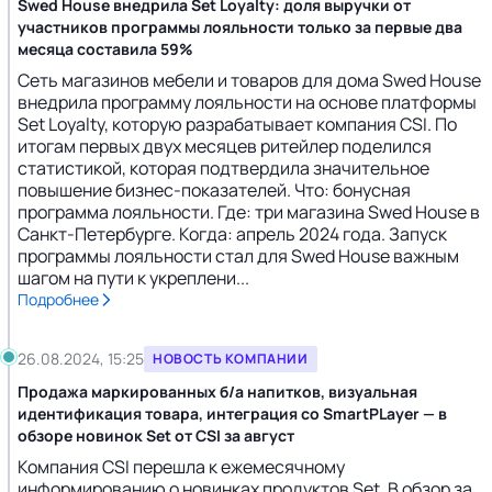
Swed House внедрила Set Loyalty: доля выручки от
участников программы лояльности только за первые два
месяца составила 59%
Сеть магазинов мебели и товаров для дома Swed House
внедрила программу лояльности на основе платформы
Set Loyalty, которую разрабатывает компания CSI. По
итогам первых двух месяцев ритейлер поделился
статистикой, которая подтвердила значительное
повышение бизнес-показателей. Что: бонусная
программа лояльности. Где: три магазина Swed House в
Санкт-Петербурге. Когда: апрель 2024 года. Запуск
программы лояльности стал для Swed House важным
шагом на пути к укреплени...
Подробнее
26.08.2024, 15:25
НОВОСТЬ КОМПАНИИ
Продажа маркированных б/а напитков, визуальная
идентификация товара, интеграция cо SmartPLayer — в
обзоре новинок Set от CSI за август
Компания CSI перешла к ежемесячному
информированию о новинках продуктов Set. В обзор за