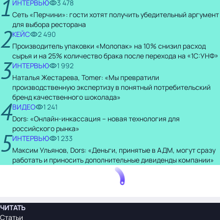
1
ИНТЕРВЬЮ
3 478
Сеть «Перчини»: гости хотят получить убедительный аргумент
для выбора ресторана
2
КЕЙС
2 490
Производитель упаковки «Молопак» на 10% снизил расход
сырья и на 25% количество брака после перехода на «1С:УНФ»
3
ИНТЕРВЬЮ
1 992
Наталья Жестарева, Tomer: «Мы превратили
производственную экспертизу в понятный потребительский
бренд качественного шоколада»
4
ВИДЕО
1 241
Dors: «Онлайн-инкассация – новая технология для
российского рынка»
5
ИНТЕРВЬЮ
1 233
Максим Ульянов, Dors: «Деньги, принятые в АДМ, могут сразу
работать и приносить дополнительные дивиденды компании»
ЧИТАТЬ
Статьи