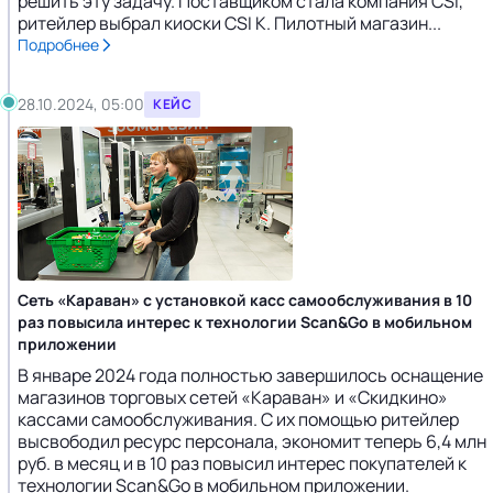
решить эту задачу. Поставщиком стала компания CSI,
ритейлер выбрал киоски CSI K. Пилотный магазин...
Подробнее
28.10.2024, 05:00
КЕЙС
Сеть «Караван» с установкой касс самообслуживания в 10
раз повысила интерес к технологии Scan&Go в мобильном
приложении
В январе 2024 года полностью завершилось оснащение
магазинов торговых сетей «Караван» и «Скидкино»
кассами самообслуживания. С их помощью ритейлер
высвободил ресурс персонала, экономит теперь 6,4 млн
руб. в месяц и в 10 раз повысил интерес покупателей к
технологии Scan&Go в мобильном приложении.