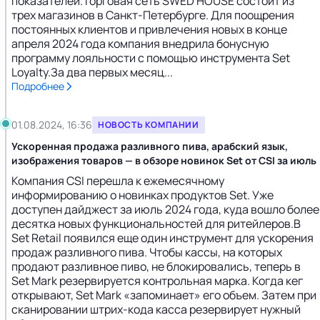
показателей.Торговая сеть SWED HOUSE состоит из
трех магазинов в Санкт-Петербурге. Для поощрения
постоянных клиентов и привлечения новых в конце
апреля 2024 года компания внедрила бонусную
программу лояльности с помощью инструмента Set
Loyalty.За два первых месяц...
Подробнее
01.08.2024, 16:36
НОВОСТЬ КОМПАНИИ
Ускоренная продажа разливного пива, арабский язык,
изображения товаров — в обзоре новинок Set от CSI за июль
Компания CSI перешла к ежемесячному
информированию о новинках продуктов Set. Уже
доступен дайджест за июль 2024 года, куда вошло более
десятка новых функциональностей для ритейлеров.В
Set Retail появился еще один инструмент для ускорения
продаж разливного пива. Чтобы кассы, на которых
продают разливное пиво, не блокировались, теперь в
Set Mark резервируется контрольная марка. Когда кег
открывают, Set Mark «запоминает» его объем. Затем при
сканировании штрих-кода касса резервирует нужный