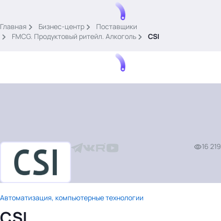
.
Главная
Бизнес-центр
Поставщики
FMCG. Продуктовый ритейл. Алкоголь
CSI
Тема месяца: Автоматизация на 1С
Войти
16 219
картина дня
темы
новости
материалы
Автоматизация, компьютерные технологии
видео
CSI
события