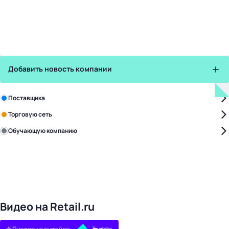
Добавить новость компании
Зарегистрируйте в бизнес-центре:
Поставщика
Торговую сеть
Обучающую компанию
Уже с нами:
4832
поставщики
169
обучающих компаний
1023
торговые сети
478
организаторов
24
холдинги
Видео на Retail.ru