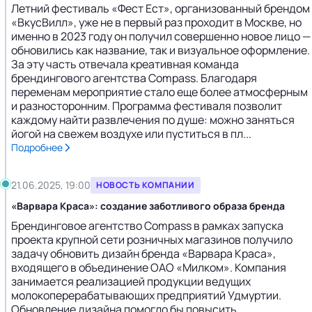
Летний фестиваль «Фест Ест», организованный брендом
«ВкусВилл», уже не в первый раз проходит в Москве, но
именно в 2023 году он получил совершенно новое лицо —
обновились как название, так и визуальное оформление.
За эту часть отвечала креативная команда
брендингового агентства Compass. Благодаря
переменам мероприятие стало еще более атмосферным
и разносторонним. Программа фестиваля позволит
каждому найти развлечения по душе: можно заняться
йогой на свежем воздухе или пуститься в пл...
Подробнее
21.06.2025, 19:00
НОВОСТЬ КОМПАНИИ
«Варвара Краса»: создание заботливого образа бренда
Брендинговое агентство Compass в рамках запуска
проекта крупной сети розничных магазинов получило
задачу обновить дизайн бренда «Варвара Краса»,
входящего в объединение ОАО «Милком». Компания
занимается реализацией продукции ведущих
молокоперерабатывающих предприятий Удмуртии.
Обновление дизайна помогло бы повысить