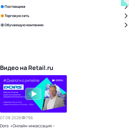
Зарегистрируйте в бизнес-центре:
Поставщика
Торговую сеть
Обучающую компанию
Уже с нами:
4828
поставщиков
168
обучающих компаний
1022
торговые сети
476
организаторов
24
холдинги
Видео на Retail.ru
07.08.2026
796
Dors: «Онлайн-инкассация –