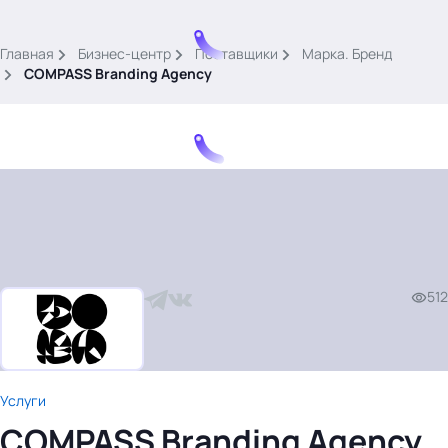
.
Главная
Бизнес-центр
Поставщики
Марка. Бренд
COMPASS Branding Agency
Тема месяца: Автоматизация на 1С
Войти
512
картина дня
темы
новости
материалы
Услуги
видео
COMPASS Branding Agency
события