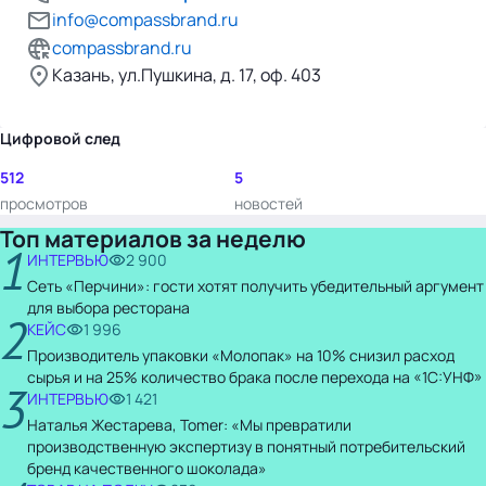
info@compassbrand.ru
compassbrand.ru
Казань, ул.Пушкина, д. 17, оф. 403
Цифровой след
512
5
просмотров
новостей
Топ материалов за неделю
1
ИНТЕРВЬЮ
2 900
Сеть «Перчини»: гости хотят получить убедительный аргумент
для выбора ресторана
2
КЕЙС
1 996
Производитель упаковки «Молопак» на 10% снизил расход
сырья и на 25% количество брака после перехода на «1С:УНФ»
3
ИНТЕРВЬЮ
1 421
Наталья Жестарева, Tomer: «Мы превратили
производственную экспертизу в понятный потребительский
бренд качественного шоколада»