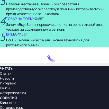
3
Наталья Жестарева, Tomer: «Мы превратили
производственную экспертизу в понятный потребительский
бренд качественного шоколада»
4
ТОВАР НА ПОЛКУ
857
Зачем «ВкусВилл» переосмысляет категорию готовой еды и
уезжает за вдохновением в регионы
5
ВИДЕО
834
Dors: «Онлайн-инкассация – новая технология для
российского рынка»
ЧИТАТЬ
Статьи
Новости
Интервью
Кейсы
Фоторепортажи
СОБЫТИЯ
Календарь
Организаторы