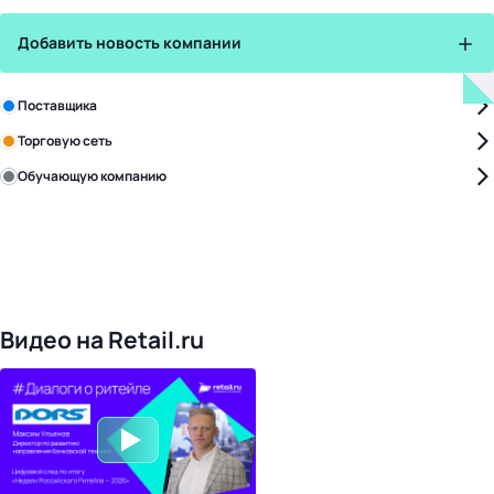
Добавить новость компании
Зарегистрируйте в бизнес-центре:
Поставщика
Торговую сеть
Обучающую компанию
Уже с нами:
4828
поставщиков
168
обучающих компаний
1022
торговые сети
476
организаторов
24
холдинги
Видео на Retail.ru