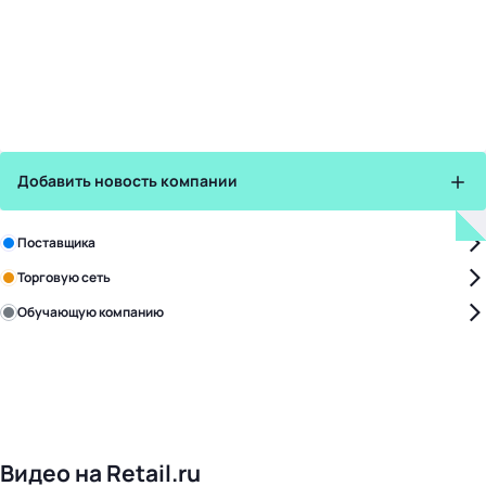
Добавить новость компании
Зарегистрируйте в бизнес-центре:
Поставщика
Торговую сеть
Обучающую компанию
Уже с нами:
4828
поставщиков
168
обучающих компаний
1022
торговые сети
476
организаторов
24
холдинги
Видео на Retail.ru