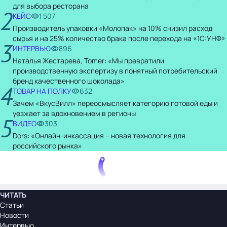
для выбора ресторана
2
КЕЙС
1 507
Производитель упаковки «Молопак» на 10% снизил расход
сырья и на 25% количество брака после перехода на «1С:УНФ»
3
ИНТЕРВЬЮ
896
Наталья Жестарева, Tomer: «Мы превратили
производственную экспертизу в понятный потребительский
бренд качественного шоколада»
4
ТОВАР НА ПОЛКУ
632
Зачем «ВкусВилл» переосмысляет категорию готовой еды и
уезжает за вдохновением в регионы
5
ВИДЕО
303
Dors: «Онлайн-инкассация – новая технология для
российского рынка»
ЧИТАТЬ
Статьи
Новости
Интервью