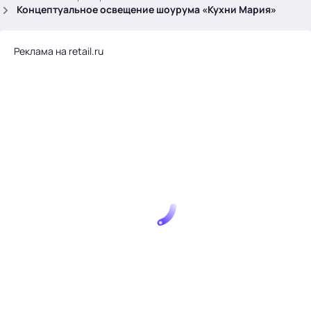
.
Концептуальное освещение шоурума «Кухни Мария»
Реклама на retail.ru
Тема месяца: Автоматизация на 1С
Войти
картина дня
темы
новости
материалы
видео
события