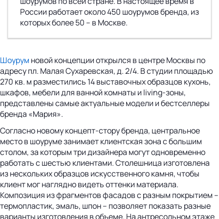
шоурумов по всей стране. В настоящее время в
России работает около 450 шоурумов бренда, из
которых более 50 – в Москве.
Шоурум
новой концепции открылся в центре Москвы по
адресу пл. Малая Сухаревская, д. 2/4. В студии площадью
270 кв. м разместились 14 выставочных образцов кухонь,
шкафов, мебели для ванной комнаты и living-зоны,
представлены самые актуальные модели и бестселлеры
бренда «Мария».
Согласно новому концепт-стору бренда, центральное
место в шоуруме занимает клиентская зона с большим
столом, за которым три дизайнера могут одновременно
работать с шестью клиентами. Столешница изготовлена
из нескольких образцов искусственного камня, чтобы
клиент мог наглядно видеть оттенки материала.
Композиция из фрагментов фасадов с разным покрытием –
термопластик, эмаль, шпон – позволяет показать разные
варианты изготовления в объеме. На антресольном этаже