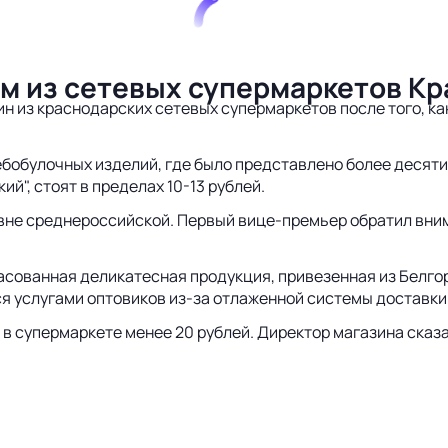
ом из сетевых супермаркетов К
ин из краснодарских сетевых супермаркетов после того, к
лебобулочных изделий, где было представлено более десяти
ий", стоят в пределах 10-13 рублей.
вне среднероссийской. Первый вице-премьер обратил внима
асованная деликатесная продукция, привезенная из Белгор
я услугами оптовиков из-за отлаженной системы доставки
 супермаркете менее 20 рублей. Директор магазина сказал