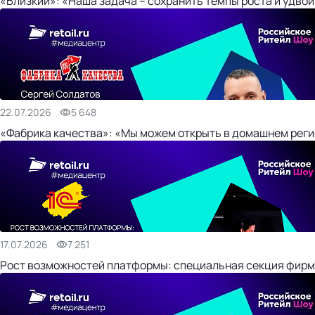
«Близкий»: «Наша задача – сохранить темпы роста и удвои
22.07.2026
5 648
«Фабрика качества»: «Мы можем открыть в домашнем регио
17.07.2026
7 251
Рост возможностей платформы: специальная секция фирм