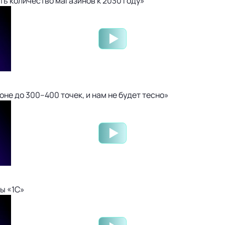
ть количество магазинов к 2030 году»
не до 300–400 точек, и нам не будет тесно»
ы «1С»