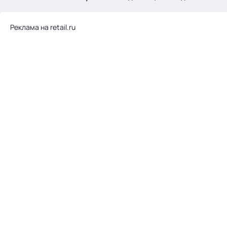
.
Реклама на retail.ru
Тема месяца: Автоматизация на 1С
Войти
картина дня
темы
новости
материалы
видео
события