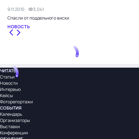
9.11.2010
3,041
10.
Спасли от поддельного виски
Coc
НОВОСТЬ
НО
ЧИТАТЬ
Статьи
Новости
Интервью
Кейсы
Фоторепортажи
СОБЫТИЯ
Календарь
Организаторы
Выставки
Конференции
ОБУЧЕНИЕ