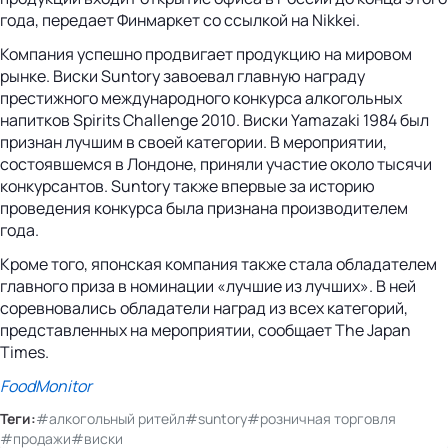
года, передает Финмаркет со ссылкой на Nikkei.
Компания успешно продвигает продукцию на мировом
рынке. Виски Suntory завоевал главную награду
престижного международного конкурса алкогольных
напитков Spirits Challenge 2010. Виски Yamazaki 1984 был
признан лучшим в своей категории. В мероприятии,
состоявшемся в Лондоне, приняли участие около тысячи
конкурсантов. Suntory также впервые за историю
проведения конкурса была признана производителем
года.
Кроме того, японская компания также стала обладателем
главного приза в номинации «лучшие из лучших». В ней
соревновались обладатели наград из всех категорий,
представленных на мероприятии, сообщает The Japan
Times.
FoodMonitor
Теги:
#алкогольный ритейл
#suntory
#розничная торговля
#продажи
#виски