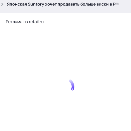
.
Японская Suntory хочет продавать больше виски в РФ
Реклама на retail.ru
Тема месяца: Автоматизация на 1С
Войти
картина дня
темы
новости
материалы
видео
события