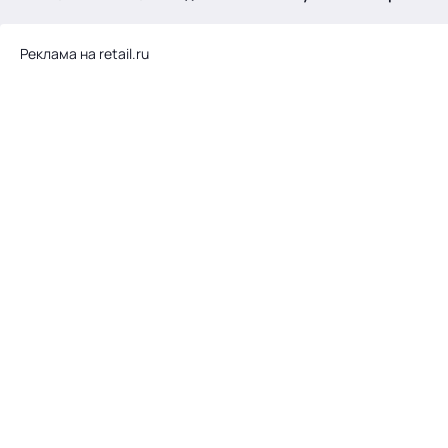
.
Реклама на retail.ru
Тема месяца: Автоматизация на 1С
Войти
картина дня
темы
новости
материалы
видео
события