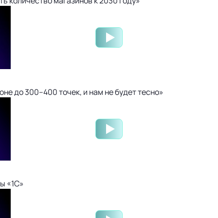
ть количество магазинов к 2030 году»
не до 300–400 точек, и нам не будет тесно»
ы «1С»