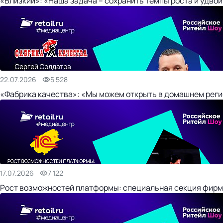
«Близкий»: «Наша задача – сохранить темпы роста и удвои
22.07.2026
5 528
«Фабрика качества»: «Мы можем открыть в домашнем регио
17.07.2026
7 122
Рост возможностей платформы: специальная секция фирм