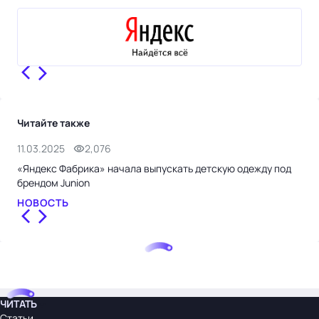
Читайте также
11.03.2025
2,076
24.
«Яндекс Фабрика» начала выпускать детскую одежду под
Бюд
брендом Junion
СТ
НОВОСТЬ
ЧИТАТЬ
Статьи