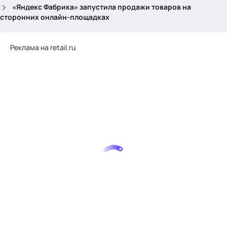
.
«Яндекс Фабрика» запустила продажи товаров на
сторонних онлайн-площадках
Реклама на retail.ru
Тема месяца: Автоматизация на 1С
Войти
картина дня
темы
новости
материалы
видео
события