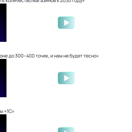
ть количество магазинов к 2030 году»
не до 300–400 точек, и нам не будет тесно»
ы «1С»