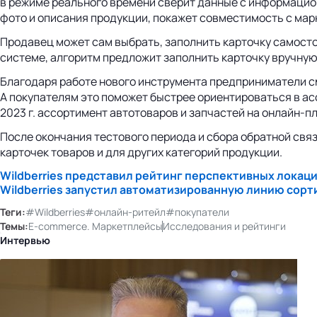
в режиме реального времени сверит данные с информацио
фото и описания продукции, покажет совместимость с мар
Продавец может сам выбрать, заполнить карточку самост
системе, алгоритм предложит заполнить карточку вручную
Благодаря работе нового инструмента предприниматели с
А покупателям это поможет быстрее ориентироваться в асс
2023 г. ассортимент автотоваров и запчастей на онлайн-пл
После окончания тестового периода и сбора обратной свя
карточек товаров и для других категорий продукции.
Wildberries представил рейтинг перспективных локаци
Wildberries запустил автоматизированную линию сорт
Теги:
#Wildberries
#онлайн-ритейл
#покупатели
Темы:
E-commerce. Маркетплейсы
Исследования и рейтинги
Интервью