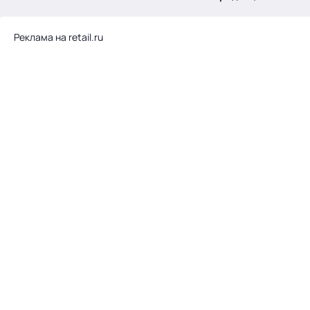
.
Реклама на retail.ru
Тема месяца: Автоматизация на 1С
Войти
картина дня
темы
новости
материалы
видео
события