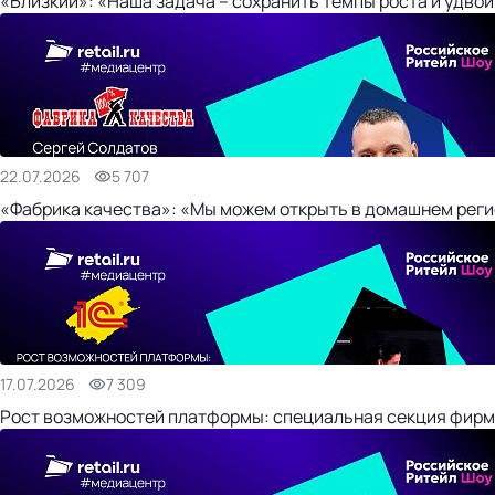
«Близкий»: «Наша задача – сохранить темпы роста и удвои
22.07.2026
5 707
«Фабрика качества»: «Мы можем открыть в домашнем регио
17.07.2026
7 309
Рост возможностей платформы: специальная секция фирм