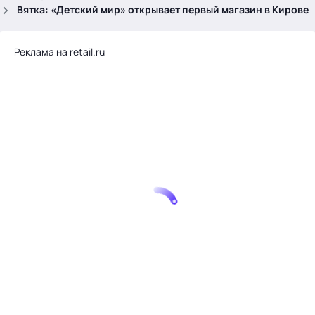
.
Вятка: «Детский мир» открывает первый магазин в Кирове
Реклама на retail.ru
Тема месяца: Автоматизация на 1С
Войти
картина дня
темы
новости
материалы
видео
события