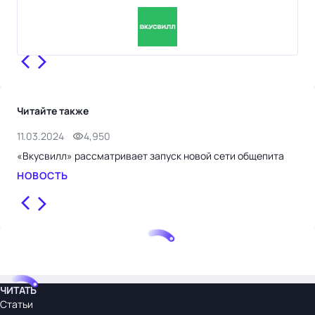
Читайте также
11.03.2024
4,950
12.
«Вкусвилл» рассматривает запуск новой сети общепита
«Вк
выр
НОВОСТЬ
НО
ЧИТАТЬ
Статьи