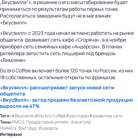
„Вкусвилла“», а решение о его масштабировании будет
приниматься по результатам работы первых точек.
Располагаться заведения будут не в магазинах
«Вкусвилл».
«Вкусвилл» с 2023 года начал активно работать на рынке
общепита: развивает сеть кафе «Сгоряча», а в ноябре
приобрел сеть семейных кафе «Андерсон». В планах
ритейлера запустить сеть пиццерий под брендом
«Rимляне».
Do.bro Coffee включает более 120 точек по России, из них
18 собственных, остальные открыты по франшизе.
«Вкусвилл» рассматривает запуск новой сети
общепита
«ВкусВилл»: за год продажи безлактозной продукции
выросли на 47%
Теги:
#Вкусвилл
#Do.bro Coffee
#ресторан
#развитие сети
Темы:
FMCG. Продуктовый ритейл. Алкоголь
HoReCa. Фастфуд. Фудкорты
Интервью