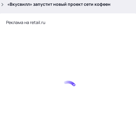
.
«Вкусвилл» запустит новый проект сети кофеен
Реклама на retail.ru
Тема месяца: Автоматизация на 1С
Войти
картина дня
темы
новости
материалы
видео
события