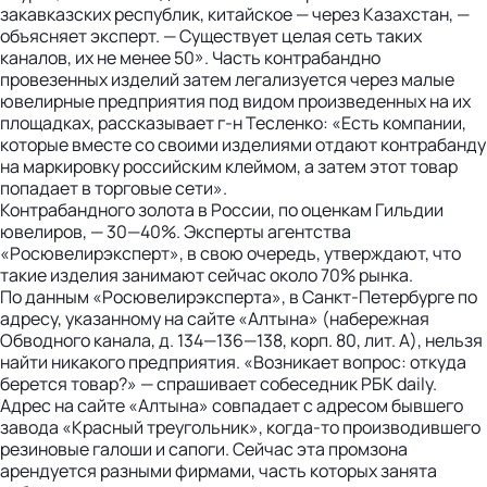
закавказских республик, китайское — через Казахстан, —
объясняет эксперт. — Существует целая сеть таких
каналов, их не менее 50». Часть контрабандно
провезенных изделий затем легализуется через малые
ювелирные предприятия под видом произведенных на их
площадках, рассказывает г-н Тесленко: «Есть компании,
которые вместе со своими изделиями отдают контрабанду
на маркировку российским клеймом, а затем этот товар
попадает в торговые сети».
Контрабандного золота в России, по оценкам Гильдии
ювелиров, — 30—40%. Эксперты агентства
«Росювелирэксперт», в свою очередь, утверждают, что
такие изделия занимают сейчас около 70% рынка.
По данным «Росювелирэксперта», в Санкт-Петербурге по
адресу, указанному на сайте «Алтына» (набережная
Обводного канала, д. 134—136—138, корп. 80, лит. А), нельзя
найти никакого предприятия. «Возникает вопрос: откуда
берется товар?» — спрашивает собеседник РБК daily.
Адрес на сайте «Алтына» совпадает с адресом бывшего
завода «Красный треугольник», когда-то производившего
резиновые галоши и сапоги. Сейчас эта промзона
арендуется разными фирмами, часть которых занята