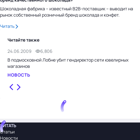
Шоколадная фабрика – известный B2B-поставщик – выводит на
рынок собственный розничный бренд шоколада и конфет.
Читать
Читайте также
24.06.2009
6,806
23.
В подмосковной Лобне убит гендиректор сети ювелирных
В П
магазинов
руб
НОВОСТЬ
НО
ЧИТАТЬ
Статьи
Новости