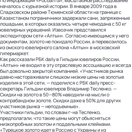
По информации «Росбалта», масштабное расследование
началось с курьезной истории. В январе 2009 года в
Сладковском районе Тюменской области на границе с
Казахстаном пограничники задержали сани, запряженные
лошадьми, в которых оказались четыре чемодана с 50 кг
ювелирных украшений. Извозчик представился
экспедитором сети «Алтын». Согласно имеющимся у него
документам, золото не покидало России, а перевозилось
из омского ювелирного салона «Алтын» в московский
гипермаркет.
Как рассказали РБК daily в Гильдии ювелиров России,
«Алтын» не входил в эту отраслевую ассоциацию и всегда
был довольно закрытой компанией. «Участников рынка
давно настораживали слишком низкие цены на золотые
изделия в этой сети, — поделился с РБК daily пресс-
секретарь Гильдии ювелиров Владимир Тесленко. —
Скидки на золото в 50—80% наводили на мысли о
контрабандном золоте. Скидки даже в 50% для других
участников рынка — неподъемные».
Участники гильдии, по словам г-на Тесленко,
предполагали, что такие цены могут объясняться
низкопробным золотом и поддельными клеймами.
«Турецкое золото идет в Россию с Украины и из