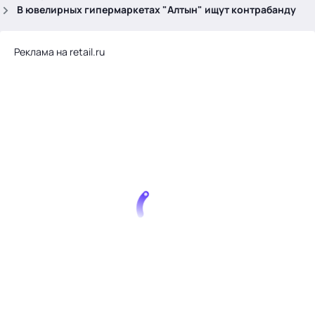
.
В ювелирных гипермаркетах "Алтын" ищут контрабанду
Реклама на retail.ru
Тема месяца: Автоматизация на 1С
Войти
картина дня
темы
новости
материалы
видео
события