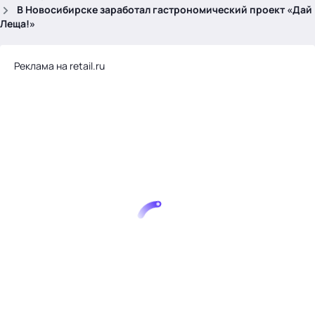
.
В Новосибирске заработал гастрономический проект «Дай
Леща!»
Реклама на retail.ru
Тема месяца: Автоматизация на 1С
Войти
картина дня
темы
новости
материалы
видео
события