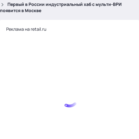
.
Первый в России индустриальный хаб с мульти-ВРИ
появится в Москве
Реклама на retail.ru
Тема месяца: Автоматизация на 1С
Войти
картина дня
темы
новости
материалы
видео
события