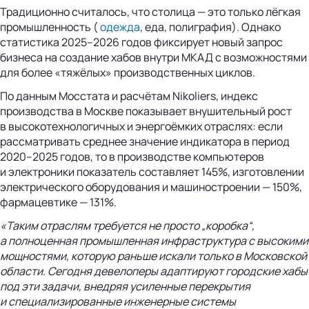
Традиционно считалось, что столица — это только лёгкая
промышленность (
одежда
, еда, полиграфия). Однако
статистика 2025–2026 годов фиксирует новый запрос
бизнеса на создание хабов внутри МКАД с возможностями
для более «тяжёлых» производственных циклов.
По данным Мосстата и расчётам Nikoliers, индекс
производства в Москве показывает внушительный рост
в высокотехнологичных и энергоёмких отраслях: если
рассматривать среднее значение индикатора в период
2020–2025 годов, то в производстве компьютеров
и электроники показатель составляет 145%, изготовлении
электрического оборудования и машиностроении — 150%,
фармацевтике — 131%.
«Таким отраслям требуется не просто „коробка“,
а полноценная промышленная инфраструктура с высокими
мощностями, которую раньше искали только в Московской
области. Сегодня девелоперы адаптируют городские хабы
под эти задачи, внедряя усиленные перекрытия
и специализированные инженерные системы