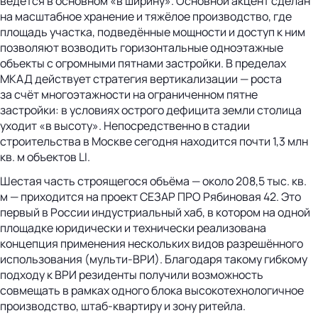
ведётся в основном «в ширину». Основной акцент сделан
на масштабное хранение и тяжёлое производство, где
площадь участка, подведённые мощности и доступ к ним
позволяют возводить горизонтальные одноэтажные
объекты с огромными пятнами застройки. В пределах
МКАД действует стратегия вертикализации — роста
за счёт многоэтажности на ограниченном пятне
застройки: в условиях острого дефицита земли столица
уходит «в высоту». Непосредственно в стадии
строительства в Москве сегодня находится почти 1,3 млн
кв. м объектов LI.
Шестая часть строящегося объёма — около 208,5 тыс. кв.
м — приходится на проект СЕЗАР ПРО Рябиновая 42. Это
первый в России индустриальный хаб, в котором на одной
площадке юридически и технически реализована
концепция применения нескольких видов разрешённого
использования (мульти-ВРИ). Благодаря такому гибкому
подходу к ВРИ резиденты получили возможность
совмещать в рамках одного блока высокотехнологичное
производство, штаб-квартиру и зону ритейла.