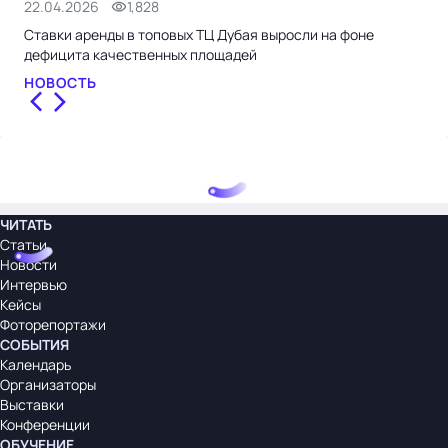
22.04.2026
1,828
9.0
Ставки аренды в топовых ТЦ Дубая выросли на фоне
Сер
дефицита качественных площадей
эко
НОВОСТЬ
СТ
ЧИТАТЬ
Статьи
Новости
Интервью
Кейсы
Фоторепортажи
СОБЫТИЯ
Календарь
Организаторы
Выставки
Конференции
ОБУЧЕНИЕ